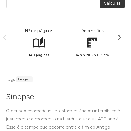
Calcular
Nº de páginas
Dimensões
140 páginas
14.7 x 20.9 x 0.8 cm
Preto 
Tags:
Religião
Sinopse
O período chamado intertestamentário ou interbíblico é
justamente o momento na história que dura 400 anos!
Esse é o tempo que decorre entre o fim do Antigo