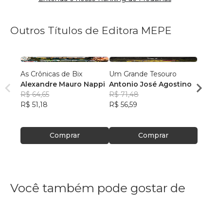
Outros Títulos de Editora MEPE
As Crônicas de Bix
Um Grande Tesouro
A Mon
Alexandre Mauro Nappi
Antonio José Agostino
Edils
R$ 64,65
R$ 71,48
R$ 60
R$ 51,18
R$ 56,59
R$ 47
Comprar
Comprar
Você também pode gostar de