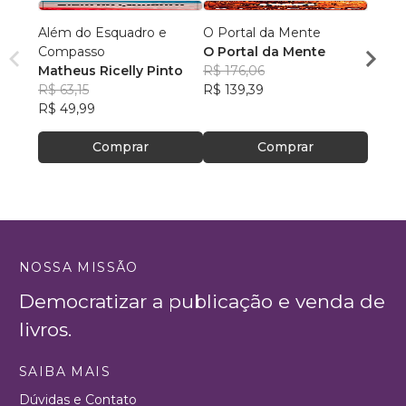
Além do Esquadro e
O Portal da Mente
Aqui 
Compasso
O Portal da Mente
hom
Matheus Ricelly Pinto
R$ 176,06
Marc
R$ 63,15
R$ 139,39
Olivei
R$ 40
R$ 49,99
R$ 32
Comprar
Comprar
NOSSA MISSÃO
Democratizar a publicação e venda de
livros.
SAIBA MAIS
Dúvidas e Contato