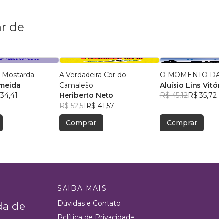
r de
 Mostarda
A Verdadeira Cor do
O MOMENTO DA
lmeida
Camaleão
Aluísio Lins Vitó
34,41
Heriberto Neto
R$ 45,12
R$ 35,72
R$ 52,51
R$ 41,57
Comprar
Comprar
SAIBA MAIS
Dúvidas e Contato
da de
Política de Privacidade