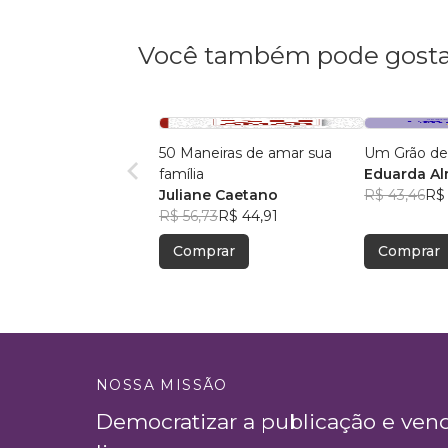
Você também pode gosta
50 Maneiras de amar sua
Um Grão de
família
Eduarda A
Juliane Caetano
R$ 43,46
R$ 
R$ 56,73
R$ 44,91
Comprar
Comprar
NOSSA MISSÃO
Democratizar a publicação e ven