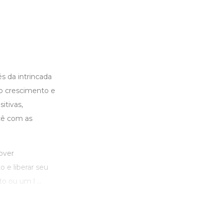
s da intrincada
 o crescimento e
itivas,
ocê com as
over
 e liberar seu
 ou um l ...