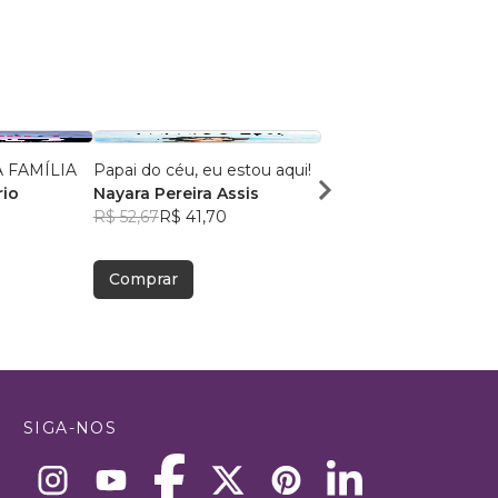
 FAMÍLIA
Papai do céu, eu estou aqui!
Pai Solo
rio
Nayara Pereira Assis
MAURY SERGIO LIMA 
R$ 52,67
R$ 41,70
SILVA
R$ 51,54
R$ 40,80
Comprar
Comprar
SIGA-NOS