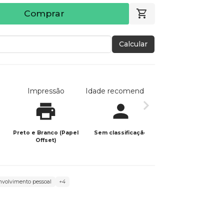
Comprar
Calcular
Impressão
Idade recomendada
Data de publicaç
Preto e Branco (Papel
Sem classificação
20/09/2023
Offset)
nvolvimento pessoal
+4