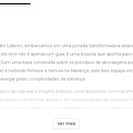
es Líderes', embarcamos em uma jornada transformadora atravé
 Este livro não é apenas um guia; é uma bússola que aponta para
. Com uma base construída sobre os princípios de abordagens pos
 e nutrindo firmeza e ternura na liderança, este livro equipa v
navegar pelas complexidades da liderança.
los da vida real e insights práticos, você descobrirá como prom
sitivos, transformar desafios em oportunidades de crescimento
ança. Quer você seja um líder experiente em busca de refinamento
Ver mais