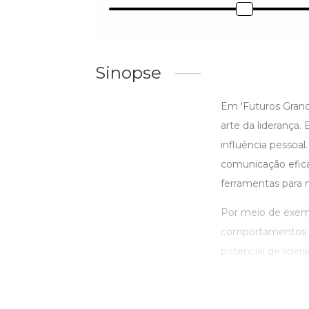
Sinopse
Em 'Futuros Grand
arte da liderança.
influência pessoal
comunicação eficaz
ferramentas para 
Por meio de exemp
comportamentos po
potencial de lider