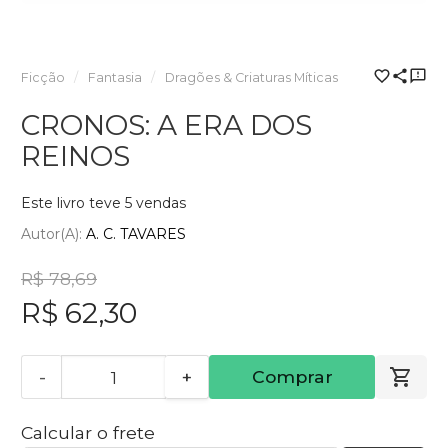
Ficção
Fantasia
Dragões & Criaturas Míticas
CRONOS: A ERA DOS
REINOS
Este livro teve 5 vendas
Autor(a):
A. C. TAVARES
R$ 78,69
R$ 62,30
-
+
Comprar
Calcular o frete