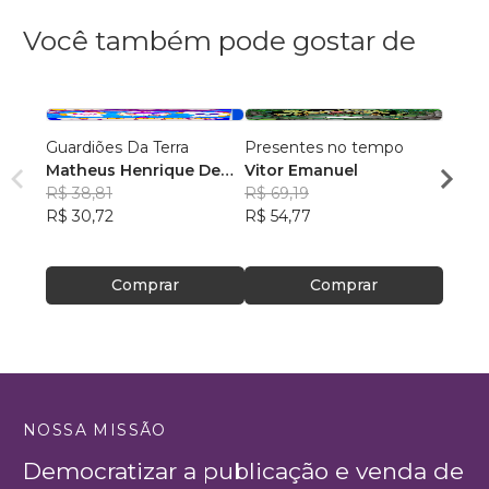
Você também pode gostar de
Guardiões Da Terra
Presentes no tempo
Cuent
Matheus Henrique De
Vitor Emanuel
Histo
Souza
R$ 38,81
R$ 69,19
escri
Mari 
R$ 30,72
R$ 54,77
Antol
R$ 59
Ilustr
R$ 46
Portu
Comprar
Comprar
NOSSA MISSÃO
Democratizar a publicação e venda de