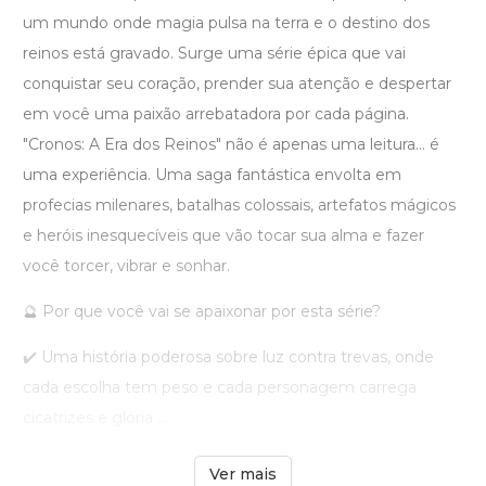
um mundo onde magia pulsa na terra e o destino dos
reinos está gravado. Surge uma série épica que vai
conquistar seu coração, prender sua atenção e despertar
em você uma paixão arrebatadora por cada página.
"Cronos: A Era dos Reinos" não é apenas uma leitura… é
uma experiência. Uma saga fantástica envolta em
profecias milenares, batalhas colossais, artefatos mágicos
e heróis inesquecíveis que vão tocar sua alma e fazer
você torcer, vibrar e sonhar.
🔮 Por que você vai se apaixonar por esta série?
✔️ Uma história poderosa sobre luz contra trevas, onde
cada escolha tem peso e cada personagem carrega
cicatrizes e glória ...
Ver mais