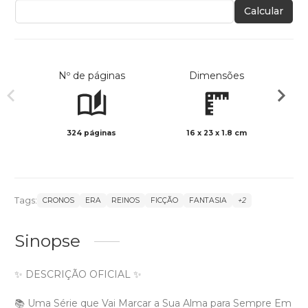
Calcular
Nº de páginas
Dimensões
324 páginas
16 x 23 x 1.8 cm
Preto 
Tags:
CRONOS
ERA
REINOS
FICÇÃO
FANTASIA
+2
Sinopse
✨ DESCRIÇÃO OFICIAL ✨
📚 Uma Série que Vai Marcar a Sua Alma para Sempre Em