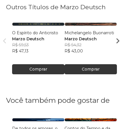
Outros Títulos de Marzo Deutsch
O Espírito do Anticristo
Michelangelo Buonarroti
A LO
Marzo Deutsch
Marzo Deutsch
Marz
R$ 59,53
R$ 54,32
R$ 55
R$ 47,13
R$ 43,00
R$ 43
Comprar
Comprar
Você também pode gostar de
De todos os amores, o
Contos do Tempo e da
Agulh