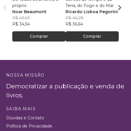
próprio
Terra, do Fogo e do Mar
Escri
Noar Beaumont
Ricardo Lisboa Pegorini
R$ 79
R$ 43,63
R$ 46,28
R$ 63
R$ 34,54
R$ 36,64
Comprar
Comprar
NOSSA MISSÃO
Democratizar a publicação e venda de
livros.
SAIBA MAIS
Dúvidas e Contato
Política de Privacidade