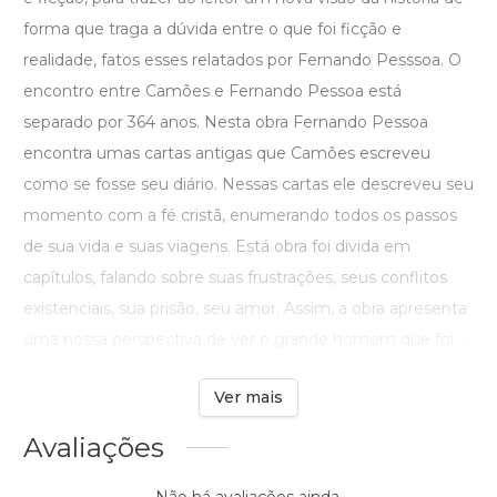
forma que traga a dúvida entre o que foi ficção e
realidade, fatos esses relatados por Fernando Pesssoa. O
encontro entre Camões e Fernando Pessoa está
separado por 364 anos. Nesta obra Fernando Pessoa
encontra umas cartas antigas que Camões escreveu
como se fosse seu diário. Nessas cartas ele descreveu seu
momento com a fé cristã, enumerando todos os passos
de sua vida e suas viagens. Está obra foi divida em
capítulos, falando sobre suas frustrações, seus conflitos
existenciais, sua prisão, seu amor. Assim, a obra apresenta
uma nossa perspectiva de ver o grande homem que foi ...
Ver mais
Avaliações
Não há avaliações ainda.