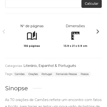
Calcular
Nº de páginas
Dimensões
156 páginas
13.9 x 21 x 0.9 cm
Preto 
Literário
,
Espanhol & Português
Categorias:
Tags:
Camões
Orações
Portugal
Fernando Pessoa
Poesia
Sinopse
As 70 orações de Camões reflete um encontro com fatos
e ficção, para trazer ao leitor um nova visão da história de