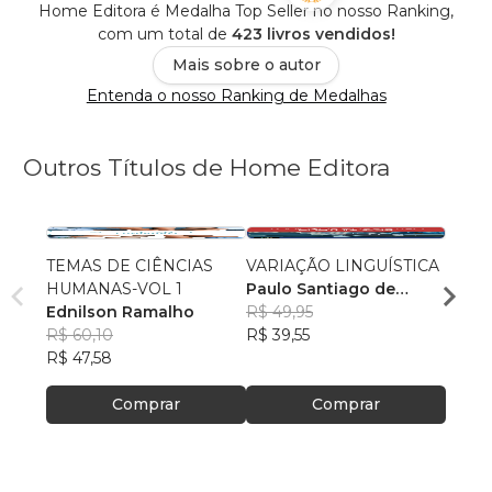
Home Editora é Medalha Top Seller no nosso Ranking,
com um total de
423 livros vendidos!
Mais sobre o autor
Entenda o nosso Ranking de Medalhas
Outros Títulos de Home Editora
TEMAS DE CIÊNCIAS
VARIAÇÃO LINGUÍSTICA
FÓRU
HUMANAS-VOL 1
Paulo Santiago de
PUBL
Ednilson Ramalho
Sousa
R$ 49,95
Home
R$ 60,10
R$ 39,55
R$ 11
R$ 47,58
R$ 91
Comprar
Comprar