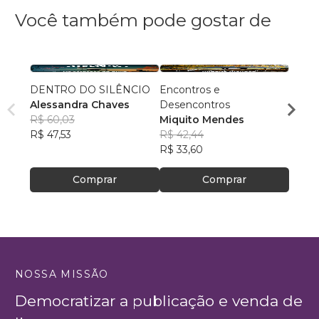
Você também pode gostar de
DENTRO DO SILÊNCIO
Encontros e
Colun
Alessandra Chaves
Desencontros
Grand
R$ 60,03
Miquito Mendes
do Es
R$ 63,
R$ 47,53
R$ 42,44
R$ 50
R$ 33,60
Comprar
Comprar
NOSSA MISSÃO
Democratizar a publicação e venda de