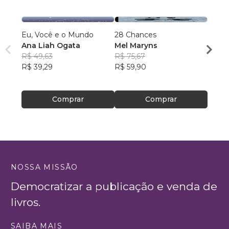
Eu, Você e o Mundo
28 Chances
Não le
Ana Liah Ogata
Mel Maryns
Socor
R$ 49,63
R$ 75,67
R$ 13
R$ 39,29
R$ 59,90
R$ 10
Comprar
Comprar
NOSSA MISSÃO
Democratizar a publicação e venda de
livros.
SAIBA MAIS