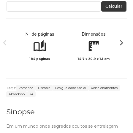
Calcular
Nº de páginas
Dimensões
184 páginas
14.7 x 20.9 x 1.1 cm
Preto 
Tags:
Romance
Distopia
Desigualdade Social
Relacionamentos
Abandono
+4
Sinopse
Em um mundo onde segredos ocultos se entrelaçam