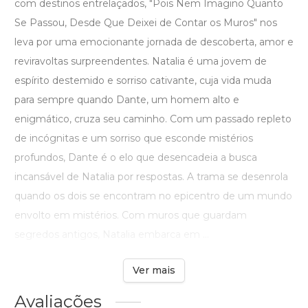
com destinos entrelaçados, "Pois Nem Imagino Quanto
Se Passou, Desde Que Deixei de Contar os Muros" nos
leva por uma emocionante jornada de descoberta, amor e
reviravoltas surpreendentes. Natalia é uma jovem de
espírito destemido e sorriso cativante, cuja vida muda
para sempre quando Dante, um homem alto e
enigmático, cruza seu caminho. Com um passado repleto
de incógnitas e um sorriso que esconde mistérios
profundos, Dante é o elo que desencadeia a busca
incansável de Natalia por respostas. A trama se desenrola
quando os dois se encontram no epicentro de um mundo
envolto em mistérios. Com muros que guardam
segredos antigos, Natalia embarca em ...
Ver mais
Avaliações