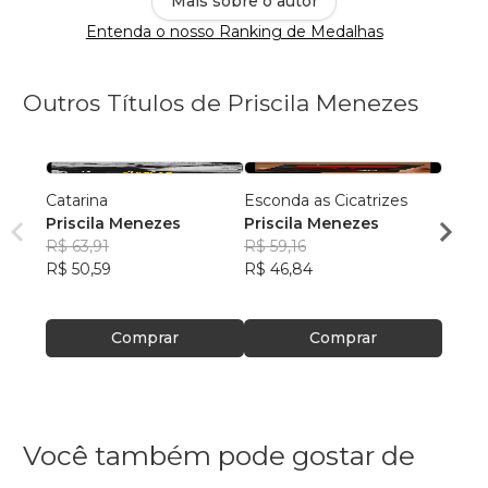
Mais sobre o autor
Entenda o nosso Ranking de Medalhas
Outros Títulos de Priscila Menezes
Catarina
Esconda as Cicatrizes
Manda
Priscila Menezes
Priscila Menezes
ainda
R$ 63,91
R$ 59,16
Prisc
R$ 50,59
R$ 46,84
R$ 55,
R$ 43
Comprar
Comprar
Você também pode gostar de