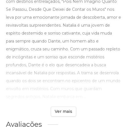
com destinos entrelaçados, "Pois Nem Imagino Quanto
Se Passou, Desde Que Deixei de Contar os Muros" nos
leva por uma emocionante jornada de descoberta, amor e
reviravoltas surpreendentes. Natalia é uma jovem de
espírito destemido e sorriso cativante, cuja vida muda
para sempre quando Dante, um homem alto e
enigmático, cruza seu caminho. Com um passado repleto
de incógnitas e um sorriso que esconde mistérios
profundos, Dante é o elo que desencadeia a busca
incansável de Natalia por respostas. A trama se desenrola
quando os dois se encontram no epicentro de um mundo
envolto em mistérios. Com muros que guardam
segredos antigos, Natalia embarca em ...
Ver mais
Avaliações