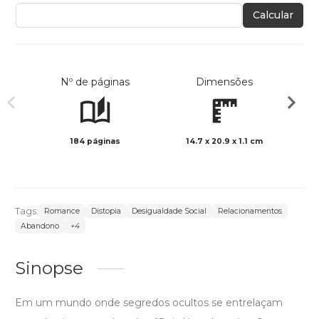
Calcular
Nº de páginas
Dimensões
184 páginas
14.7 x 20.9 x 1.1 cm
Preto 
Tags:
Romance
Distopia
Desigualdade Social
Relacionamentos
Abandono
+4
Sinopse
Em um mundo onde segredos ocultos se entrelaçam