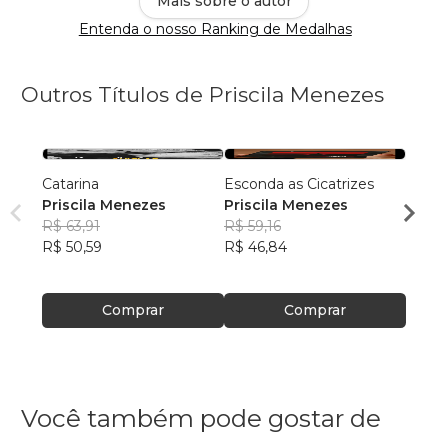
Mais sobre o autor
Entenda o nosso Ranking de Medalhas
Outros Títulos de Priscila Menezes
Catarina
Esconda as Cicatrizes
Manda
Priscila Menezes
Priscila Menezes
ainda
R$ 63,91
R$ 59,16
Prisc
R$ 50,59
R$ 46,84
R$ 55,
R$ 43
Comprar
Comprar
Você também pode gostar de