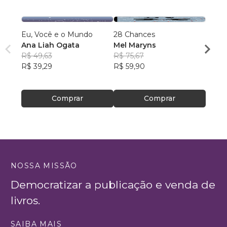
Eu, Você e o Mundo
28 Chances
Não le
Ana Liah Ogata
Mel Maryns
Socor
R$ 49,63
R$ 75,67
R$ 13
R$ 39,29
R$ 59,90
R$ 10
Comprar
Comprar
NOSSA MISSÃO
Democratizar a publicação e venda de
livros.
SAIBA MAIS