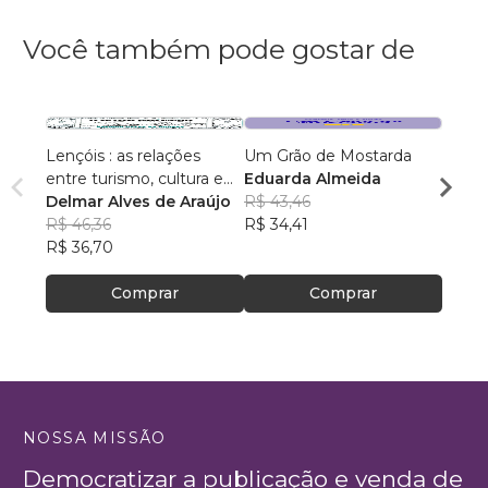
Você também pode gostar de
Lençóis : as relações
Um Grão de Mostarda
Inteli
entre turismo, cultura e
Eduarda Almeida
Aulas 
ambiente
Delmar Alves de Araújo
R$ 43,46
PhD(c
R$ 46,36
R$ 34,41
R$ 63
R$ 36,70
R$ 50
Comprar
Comprar
NOSSA MISSÃO
Democratizar a publicação e venda de