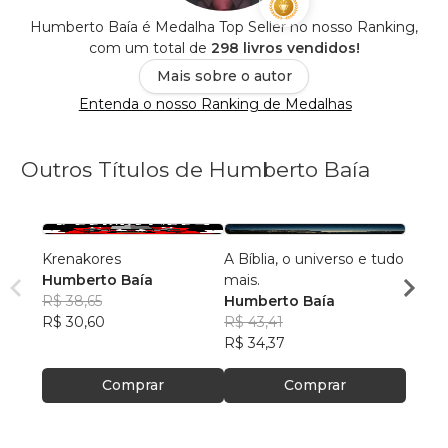
Humberto Baía é Medalha Top Seller no nosso Ranking,
com um total de
298 livros vendidos!
Mais sobre o autor
Entenda o nosso Ranking de Medalhas
Outros Títulos de Humberto Baía
Krenakores
A Bíblia, o universo e tudo
Refle
Humberto Baía
mais.
docênc
R$ 38,65
Humberto Baía
Domin
Humb
R$ 30,60
R$ 43,41
R$ 28
R$ 34,37
R$ 22
Comprar
Comprar