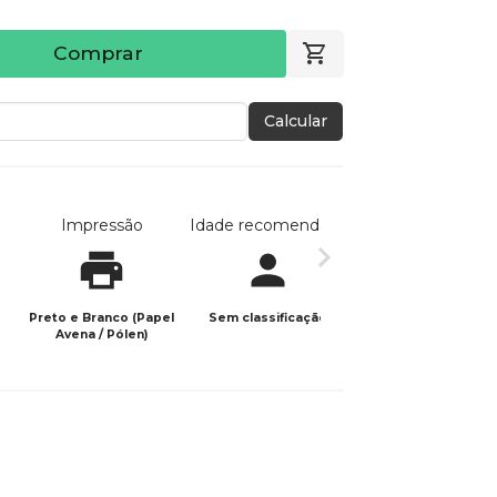
Comprar
Calcular
Impressão
Idade recomendada
Data de publicaç
Preto e Branco (Papel
Sem classificação
11/09/2023
Avena / Pólen)