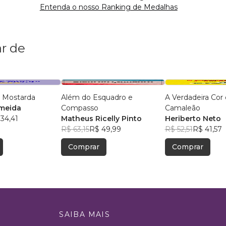
Entenda o nosso Ranking de Medalhas
r de
 Mostarda
Além do Esquadro e
A Verdadeira Cor
lmeida
Compasso
Camaleão
34,41
Matheus Ricelly Pinto
Heriberto Neto
R$ 63,15
R$ 49,99
R$ 52,51
R$ 41,57
Comprar
Comprar
SAIBA MAIS