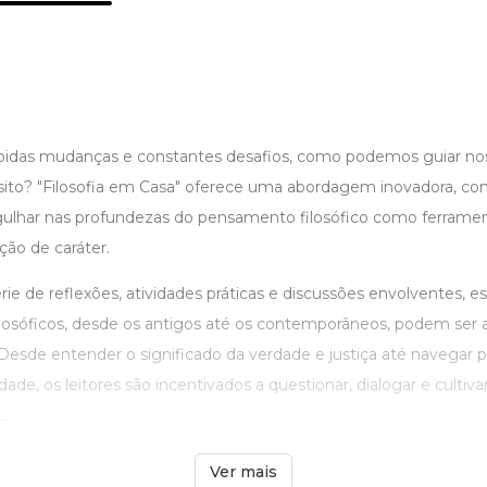
pidas mudanças e constantes desafios, como podemos guiar nos
sito? "Filosofia em Casa" oferece uma abordagem inovadora, con
ulhar nas profundezas do pensamento filosófico como ferramen
ão de caráter.
ie de reflexões, atividades práticas e discussões envolventes, est
losóficos, desde os antigos até os contemporâneos, podem ser 
. Desde entender o significado da verdade e justiça até navegar 
ade, os leitores são incentivados a questionar, dialogar e cultiv
..
Ver mais