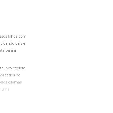
sos filhos com
vidando pais e
ta para a
e livro explora
aplicados no
pelos dilemas
ar uma