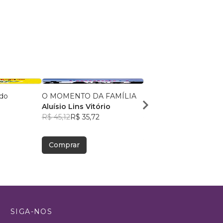
 do
O MOMENTO DA FAMÍLIA
Estou aqui porque cho
Aluísio Lins Vitório
Murillo Leme
R$ 45,12
R$ 35,72
R$ 65,56
R$ 51,90
Comprar
Comprar
SIGA-NOS