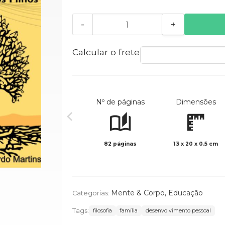
-
+
Calcular o frete
Nº de páginas
Dimensões
82 páginas
13 x 20 x 0.5 cm
Mente & Corpo
,
Educação
Categorias:
Tags:
filosofia
família
desenvolvimento pessoal