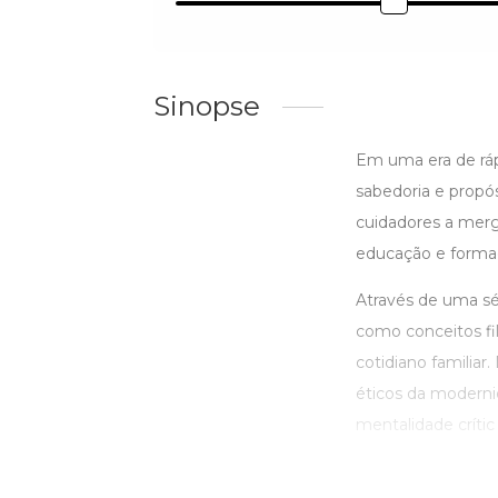
Sinopse
Em uma era de rá
sabedoria e propó
cuidadores a merg
educação e formaç
Através de uma sér
como conceitos fi
cotidiano familiar
éticos da modernid
mentalidade crític .