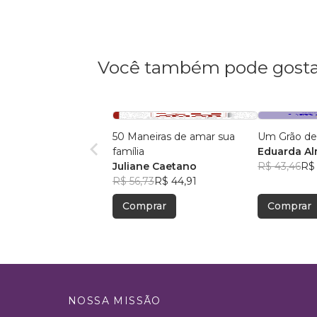
Você também pode gosta
50 Maneiras de amar sua
Um Grão de
família
Eduarda A
Juliane Caetano
R$ 43,46
R$ 
R$ 56,73
R$ 44,91
Comprar
Comprar
NOSSA MISSÃO