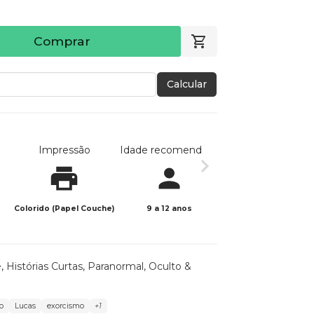
Comprar
Calcular
Impressão
Idade recomendada
Data de publicaç
Colorido (Papel Couche)
9 a 12 anos
10/09/2023
e
,
Histórias Curtas
,
Paranormal, Oculto &
o
Lucas
exorcismo
+1