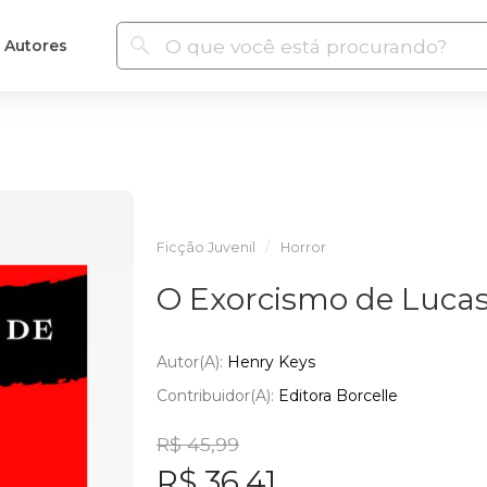
Autores
Ficção Juvenil
Horror
O Exorcismo de Luca
Autor(a):
Henry Keys
Contribuidor(a):
Editora Borcelle
R$ 45,99
R$ 36,41