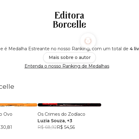
lle é Medalha Estreante no nosso Ranking, com um total de
4 li
Mais sobre o autor
Entenda o nosso Ranking de Medalhas
celle
 o Ovo
Os Crimes do Zodíaco
Luzia Souza
, +3
 30,81
R$ 68,92
R$ 54,56