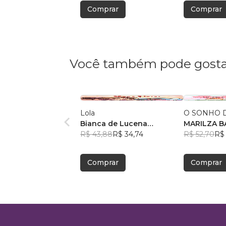
Comprar
Comprar
Você também pode gosta
Lola
O SONHO D
Bianca de Lucena
MA
Coutinho de Oliveira
R$ 43,88
R$ 34,74
R$ 52,70
R$ 
Comprar
Comprar