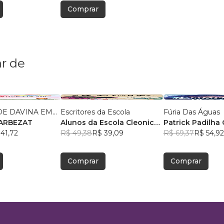
Comprar
r de
E DAVINA EM...
Escritores da Escola
Fúria Das Águas
RILZA BARBEZAT
Alunos da Escola Cleonice
Patrick Padilha 
41,72
Bezerra
R$ 49,38
, +2
R$ 39,09
R$ 69,37
R$ 54,92
Comprar
Comprar