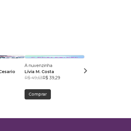
A nuvenzinha
O SAPATINHO DE MI
Cesario
Lívia M. Costa
Yandre Karoline Cost
R$ 49,63
R$ 39,29
Mourão
R$ 43,75
R$ 34,64
Comprar
Comprar