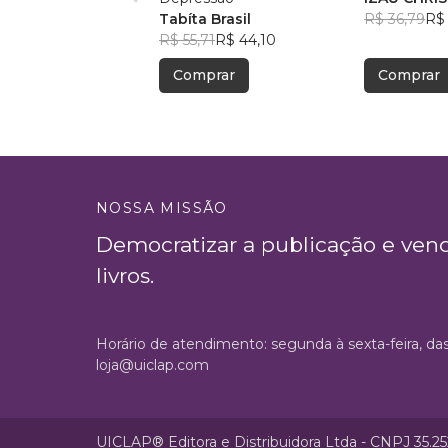
Tabíta Brasil
OLIVEIRA 
R$ 36,79
R$ 
R$ 55,71
R$ 44,10
Comprar
Comprar
NOSSA MISSÃO
Democratizar a publicação e ven
livros.
Horário de atendimento: segunda à sexta-feira, da
loja@uiclap.com
UICLAP® Editora e Distribuidora Ltda - CNPJ 35.2