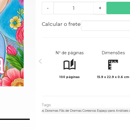
-
+
Calcular o frete
Nº de páginas
Dimensões
100 páginas
15.9 x 22.9 x 0.6 cm
Tags:
ão por Dramas Registre seus Doramas Fãs de Dramas Coreanos Espaço para Análises d