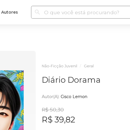
Autores
Não-Ficção Juvenil
Geral
Diário Dorama
Autor(a):
Cisco Lemon
R$ 50,30
R$ 39,82