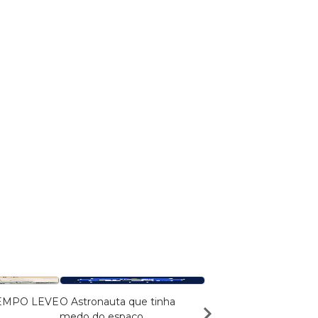
EMPO LEVE
O Astronauta que tinha
A taverna dos monstr
medo do espaço
Pedro Hagabe