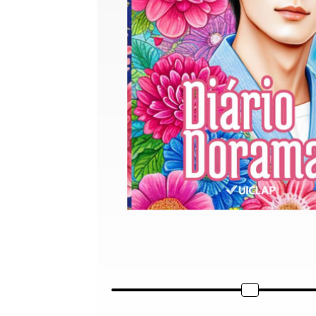
Diário de Doramas Drama Coreano Resumos de EpisódiosPaix