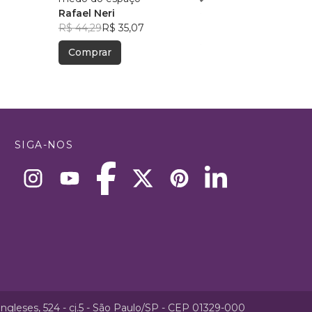
Rafael Neri
R$ 36,62
R$ 28,99
R$ 44,29
R$ 35,07
Comprar
Comprar
SIGA-NOS
ngleses, 524 - cj.5 - São Paulo/SP - CEP 01329-000