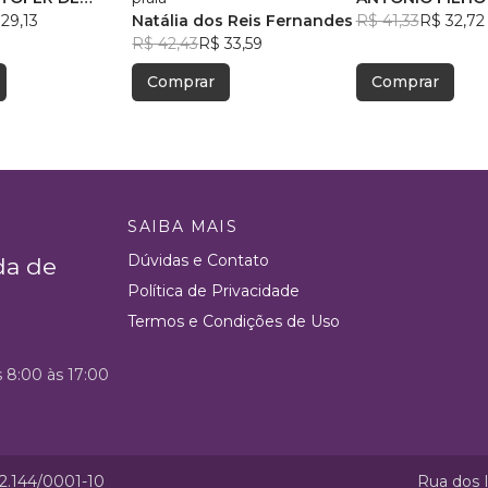
SOUZA
29,13
Natália dos Reis Fernandes
R$ 41,33
R$ 32,72
R$ 42,43
R$ 33,59
Comprar
Comprar
SAIBA MAIS
Dúvidas e Contato
da de
Política de Privacidade
Termos e Condições de Uso
s 8:00 às 17:00
52.144/0001-10
Rua dos I