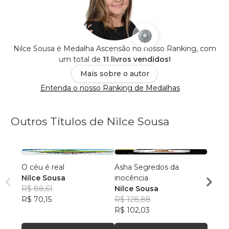
Nilce Sousa é Medalha Ascensão no nosso Ranking, com
um total de
11 livros vendidos!
Mais sobre o autor
Entenda o nosso Ranking de Medalhas
Outros Títulos de Nilce Sousa
O céu é real
Asha Segredos da
No so
Nilce Sousa
inocência
Nilce
R$ 88,61
Nilce Sousa
R$ 88
R$ 70,15
R$ 128,88
R$ 70
R$ 102,03