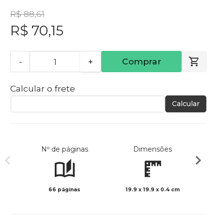
R$ 88,61
R$ 70,15
-
+
Comprar
Calcular o frete
Calcular
Nº de páginas
Dimensões
66 páginas
19.9 x 19.9 x 0.4 cm
Col