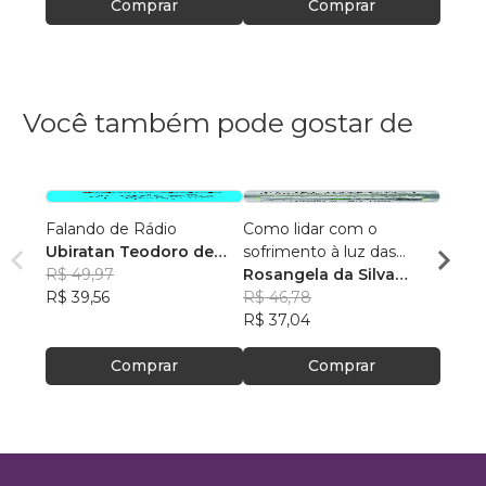
Comprar
Comprar
Você também pode gostar de
Falando de Rádio
Como lidar com o
40 Me
Ubiratan Teodoro de
sofrimento à luz das
fortal
Souza
R$ 49,97
Escrituras?
Rosangela da Silva
Edils
R$ 39,56
Feitosa
R$ 46,78
R$ 51,
R$ 37,04
R$ 40
Comprar
Comprar