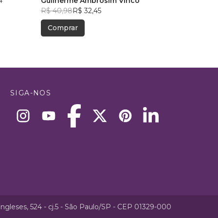
4
Guilherme Ambrosim Vinco
R$ 52,37
R$ 41,46
R$ 40,98
R$ 32,45
Comprar
Comprar
SIGA-NOS
ngleses, 524 - cj.5 - São Paulo/SP - CEP 01329-000