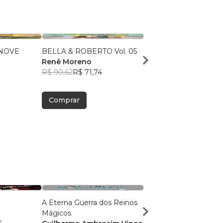
NOVE
BELLA & ROBERTO Vol. 05
MENTALIDADE
Renê Moreno
FINANCEIRA Vol. 03
R$ 90,62
R$ 71,74
RENÊ MORENO
R$ 93,49
R$ 74,02
Comprar
Comprar
A Eterna Guerra dos Reinos
O último continente
Mágicos
Simone Saueressig