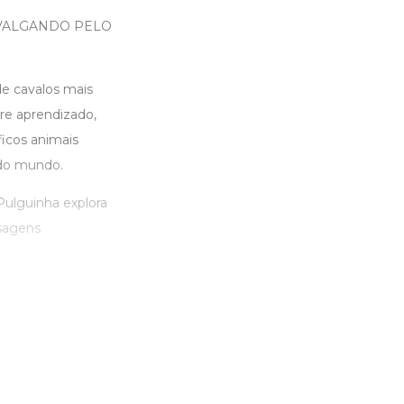
AVALGANDO PELO
de cavalos mais
re aprendizado,
icos animais
 do mundo.
Pulguinha explora
isagens