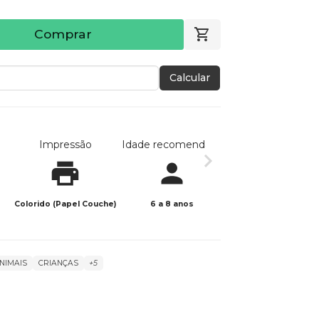
Comprar
Calcular
Impressão
Idade recomendada
Data de publicaç
Colorido (Papel Couche)
6 a 8 anos
07/09/2023
NIMAIS
CRIANÇAS
+5