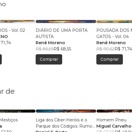
no
S - Vol. 02
DIÁRIO DE UMA PORTA
POUSADA DOS 
ENO
AUTISTA
GATOS - Vol. 04
 71,74
Renê Moreno
Renê Moreno
R$ 86,59
R$ 68,55
R$ 90,62
R$ 71,74
Comprar
Comprar
r de
Mestiços
Liga dos Ciber-Heróis e o
Homem Pneu
a
Parque dos Códigos: Rumo
Miguel Carvalho