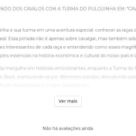
NDO DOS CAVALOS COM A TURMA DO PULGUINHA EM: "C
inha e sua turma em uma aventura especial: conhecer as raças 
asil. Essa jornada não é apenas sobre cavalgar, mas também sob
tes interessantes de cada raça e entendendo como esses magníf
s essenciais na história econômica e cultural do nosso país e
ada mergulhe em histórias emocionantes, enquanto a Turma do 
 do Brasil, aventurando-se por diferentes estados, descobrindo pa
uras diversificadas e, é claro, fazendo nov ...
Ver mais
Não há avaliações ainda.