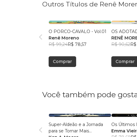
Outros Títulos de Renê More
O PORCO-CAVALO - Vol.01
OS ADOTADO
Renê Moreno
RENÊ MOR
R$ 99,24
R$ 78,57
R$ 90,62
R$
Comprar
Comprar
Você também pode gosta
Super-Aldeão e a Jornada
Os Últimos 
para se Tornar Mais
Emma Vieir