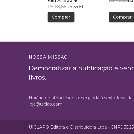
Interessante!
Ken A. Moore
R$ 78,69
R$
R$ 68,86
R$ 54,51
Comprar
Comprar
NOSSA MISSÃO
Democratizar a publicação e ven
livros.
Horário de atendimento: segunda à sexta-feira, da
loja@uiclap.com
UICLAP® Editora e Distribuidora Ltda - CNPJ 35.2