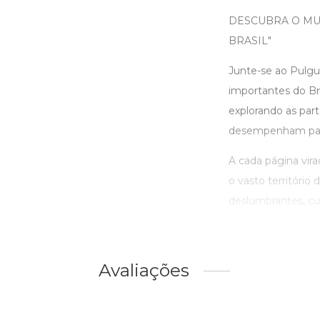
DESCUBRA O MU
BRASIL"
Junte-se ao Pulgu
importantes do Br
explorando as par
desempenham papéi
A cada página vir
o vasto território
deslumbrantes, cult
Avaliações