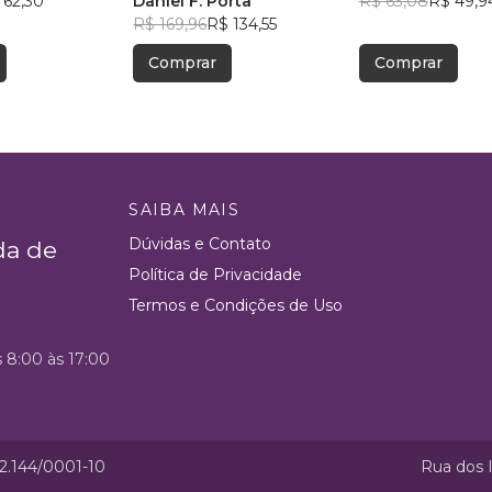
 62,30
ao Desconhecido
Daniel F. Porta
R$ 63,08
R$ 49,9
R$ 169,96
R$ 134,55
Comprar
Comprar
SAIBA MAIS
Dúvidas e Contato
da de
Política de Privacidade
Termos e Condições de Uso
s 8:00 às 17:00
52.144/0001-10
Rua dos I