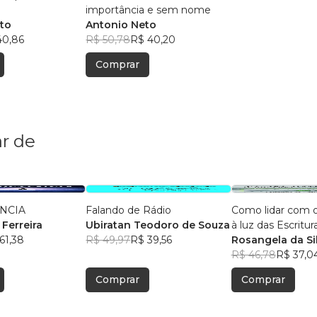
importância e sem nome
to
Antonio Neto
40,86
R$ 50,78
R$ 40,20
Comprar
r de
NCIA
Falando de Rádio
Como lidar com 
 Ferreira
Ubiratan Teodoro de Souza
à luz das Escritur
61,38
R$ 49,97
R$ 39,56
Rosangela da Si
R$ 46,78
R$ 37,0
Comprar
Comprar