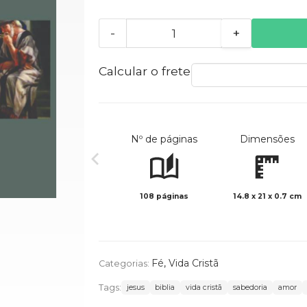
-
+
Calcular o frete
Nº de páginas
Dimensões
108 páginas
14.8 x 21 x 0.7 cm
Fé
,
Vida Cristã
Categorias:
Tags:
jesus
biblia
vida cristã
sabedoria
amor