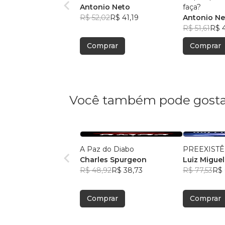
Antonio Neto
faça?
R$ 52,02
R$ 41,19
Antonio Ne
R$ 51,61
R$ 
Comprar
Comprar
Você também pode gosta
A Paz do Diabo
PREEXISTÊ
Charles Spurgeon
Luiz Miguel
R$ 48,92
R$ 38,73
R$ 77,53
R$ 
Comprar
Comprar