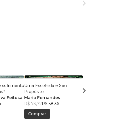
o sofrimento
Uma Escolhida e Seu
MILAGRES NO VALE 
as?
Propósito
DOR
lva Feitosa
Maria Fernandes
NADMA NADER
4
R$ 73,72
R$ 58,36
R$ 50,30
R$ 39,82
Comprar
Comprar