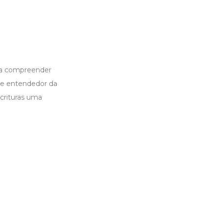
a a compreender
de entendedor da
crituras uma