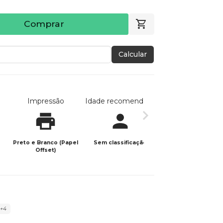
Comprar
Calcular
Impressão
Idade recomendada
Data de publicaç
Preto e Branco (Papel
Sem classificação
07/09/2023
Offset)
+4