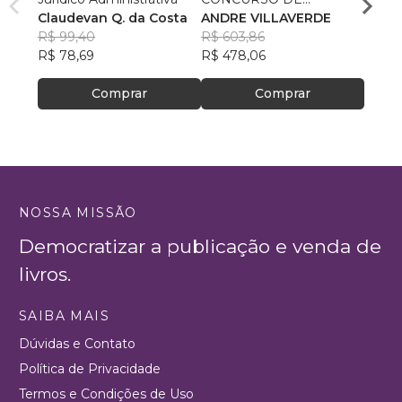
Claudevan Q. da Costa
CARTÓRIO
ANDRE VILLAVERDE
Thiag
R$ 99,40
R$ 603,86
Souz
R$ 62
R$ 78,69
R$ 478,06
R$ 49
Comprar
Comprar
NOSSA MISSÃO
Democratizar a publicação e venda de
livros.
SAIBA MAIS
Dúvidas e Contato
Política de Privacidade
Termos e Condições de Uso