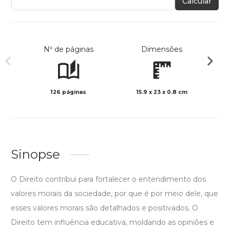
Calcular
Nº de páginas
Dimensões
126 páginas
15.9 x 23 x 0.8 cm
Preto 
Sinopse
O Direito contribui para fortalecer o entendimento dos
valores morais da sociedade, por que é por meio dele, que
esses valores morais são detalhados e positivados. O
Direito tem influência educativa, moldando as opiniões e