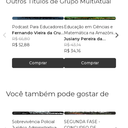
Outros Títulos de Grupo MultiAtual
Podcast Para Educadores
Educação em Ciências e
Linguí
Fernando Vieira da Cruz
Matemática na Amazônia
Cultu
(Fernandinho Cruz)
R$ 66,80
Legal: Pesquisas e
Jusiany Pereira da
Histór
Érica
R$ 52,88
Práticas Pedagógicas
Cunha dos Santos
R$ 43,14
Carva
R$ 42
R$ 34,16
R$ 33
Comprar
Comprar
Você também pode gostar de
Sobrevivência Policial
SEGUNDA FASE -
Funda
Jurídico Administrativa
CONCURSO DE
do Pa