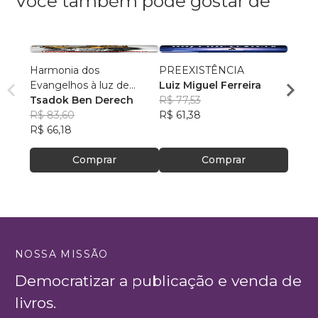
Você também pode gostar de
Harmonia dos
PREEXISTÊNCIA
Os Se
Evangelhos à luz de
Luiz Miguel Ferreira
Prosp
manuscritos aramaicos e
Tsadok Ben Derech
R$ 77,53
Encon
Leand
da cultura judaica
R$ 83,60
R$ 61,38
Marti
R$ 55
R$ 66,18
R$ 43
Comprar
Comprar
NOSSA MISSÃO
Democratizar a publicação e venda de
livros.