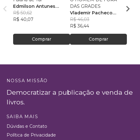
Edmilson Antunes
DAS GRADES
Laris
Tavares
R$ 50,62
Vlademir Pacheco
R$ 48
R$ 40,07
Custodio
R$ 46,03
R$ 38
R$ 36,44
Comprar
Comprar
NOSSA MISSÃO
Democratizar a publicação e venda de
livros.
SAIBA MAIS
Dúvidas e Contato
Política de Privacidade