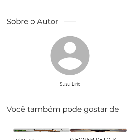
Sobre o Autor
Susu Lirio
Você também pode gostar de
Fulana de Tal
O HOMEM DE FORA
LA CI