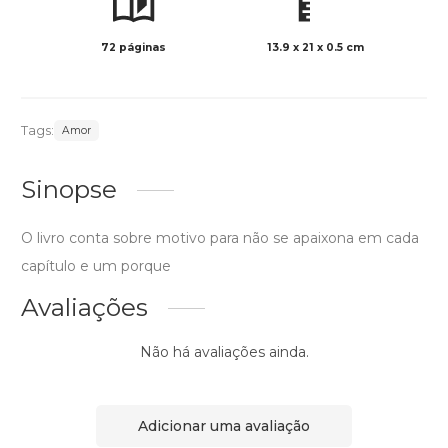
72 páginas
13.9 x 21 x 0.5 cm
Preto 
Tags:
Amor
Sinopse
O livro conta sobre motivo para não se apaixona em cada
capítulo e um porque
Avaliações
Não há avaliações ainda.
Adicionar uma avaliação