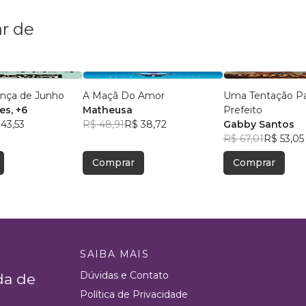
r de
ança de Junho
A Maçã Do Amor
Uma Tentação Pa
es
, +6
Matheusa
Prefeito
43,53
R$ 48,91
R$ 38,72
Gabby Santos
R$ 67,01
R$ 53,05
Comprar
Comprar
SAIBA MAIS
Dúvidas e Contato
da de
Política de Privacidade