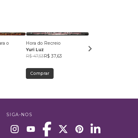
ra o
Hora do Recreio
Sr. White
Yuri Luz
Rubanne Damas
R$ 47,53
R$ 37,63
R$ 70,72
R$ 55,99
Comprar
Comprar
SIGA-NOS