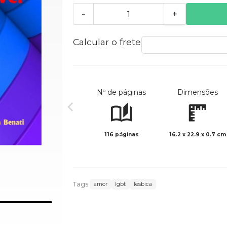
-
+
Calcular o frete
Nº de páginas
Dimensões
116 páginas
16.2 x 22.9 x 0.7 cm
Tags:
amor
lgbt
lesbica