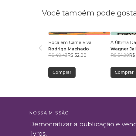
Você também pode gosta
Boca em Carne Viva
A Última D
Rodrigo Machado
Wagner Jal
R$ 40,43
R$ 32,00
R$ 54,99
R$ 
Comprar
Comprar
NOSSA MISSÃO
Democratizar a publicação e ven
livros.