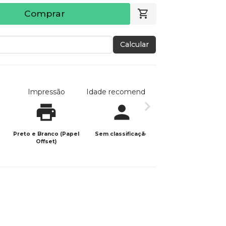
Comprar
Calcular
Impressão
Idade recomendada
Data de publicaç
Preto e Branco (Papel
Sem classificação
28/12/2020
Offset)