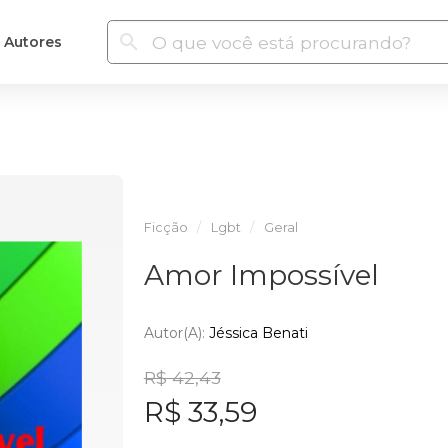
Autores
Ficção
Lgbt
Geral
Amor Impossível
Autor(a):
Jéssica Benati
R$ 42,43
R$ 33,59