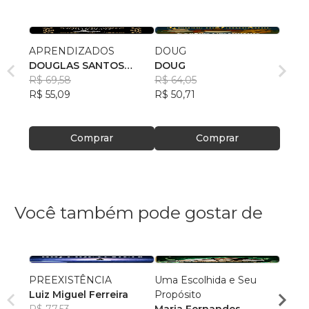
APRENDIZADOS
DOUG
DOUGLAS SANTOS
DOUG
NASCIMENTO
R$ 69,58
R$ 64,05
R$ 55,09
R$ 50,71
Comprar
Comprar
Você também pode gostar de
PREEXISTÊNCIA
Uma Escolhida e Seu
MILA
Luiz Miguel Ferreira
Propósito
DOR
R$ 77,53
Maria Fernandes
NADM