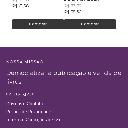
R$ 61,38
R$ 73,72
R$ 50
R$ 58,36
R$ 39
Comprar
Comprar
NOSSA MISSÃO
Democratizar a publicação e venda de
livros.
SAIBA MAIS
Dúvidas e Contato
Política de Privacidade
Termos e Condições de Uso