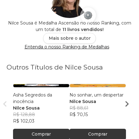
Nilce Sousa é Medalha Ascensão no nosso Ranking, com
um total de
11 livros vendidos!
Mais sobre o autor
Entenda o nosso Ranking de Medalhas
Outros Títulos de Nilce Sousa
Asha Segredos da
No sonhar, um despertar
Heave
inocência
Nilce Sousa
Nilce
Nilce Sousa
R$ 88,61
R$ 88
R$ 128,88
R$ 70,15
R$ 70
R$ 102,03
Comprar
Comprar