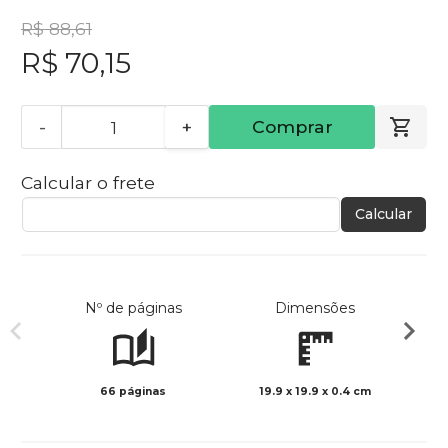
R$ 88,61
R$ 70,15
-
+
Comprar
Calcular o frete
Calcular
Nº de páginas
Dimensões
66 páginas
19.9 x 19.9 x 0.4 cm
Col