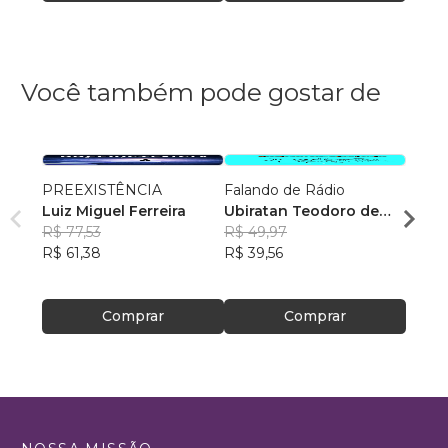
Você também pode gostar de
PREEXISTÊNCIA
Falando de Rádio
Como 
Luiz Miguel Ferreira
Ubiratan Teodoro de
sofri
R$ 77,53
Souza
R$ 49,97
Escrit
Rosan
R$ 61,38
R$ 39,56
Feito
R$ 46
R$ 37
Comprar
Comprar