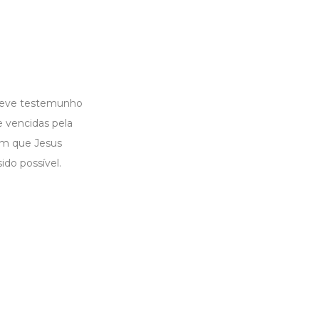
 breve testemunho
e vencidas pela
em que Jesus
ido possível.