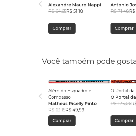
Alexandre Mauro Nappi
Antonio Jo
R$ 64,65
R$ 51,18
R$ 71,48
R$ 
Comprar
Comprar
Você também pode gosta
Além do Esquadro e
O Portal d
Compasso
O Portal d
Matheus Ricelly Pinto
R$ 176,06
R$
R$ 63,15
R$ 49,99
Comprar
Comprar