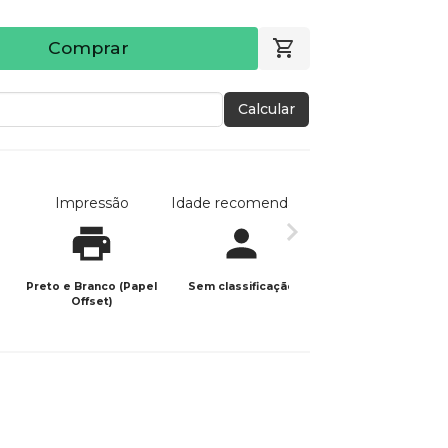
Comprar
Calcular
Impressão
Idade recomendada
Data de publicaç
Preto e Branco (Papel
Sem classificação
31/08/2023
Offset)