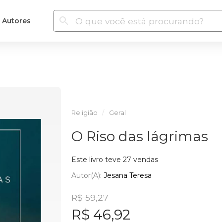
Autores
Religião
Geral
O Riso das lágrimas
Este livro teve 27 vendas
Autor(a):
Jesana Teresa
R$ 59,27
R$ 46,92