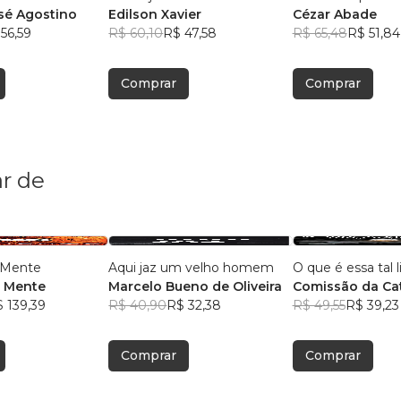
sé Agostino
Edilson Xavier
Cézar Abade
56,59
R$ 60,10
R$ 47,58
R$ 65,48
R$ 51,84
Comprar
Comprar
r de
a Mente
Aqui jaz um velho homem
O que é essa tal 
a Mente
Marcelo Bueno de Oliveira
Comissão da Ca
 139,39
R$ 40,90
R$ 32,38
Paróquia São Ge
R$ 49,55
R$ 39,23
Magela.
, +19
Comprar
Comprar