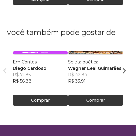
Você também pode gostar de
Em Contos
Seleta poética
Folkl
Diego Cardoso
Wagner Leal Guimarães
taylor
R$ 71,85
R$ 42,84
R$ 52
R$ 56,88
R$ 33,91
R$ 41
Comprar
Comprar