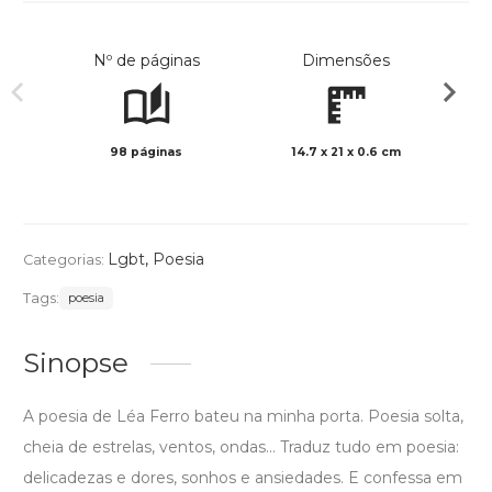
Nº de páginas
Dimensões
98 páginas
14.7 x 21 x 0.6 cm
Preto 
Lgbt
,
Poesia
Categorias:
Tags:
poesia
Sinopse
A poesia de Léa Ferro bateu na minha porta. Poesia solta,
cheia de estrelas, ventos, ondas... Traduz tudo em poesia:
delicadezas e dores, sonhos e ansiedades. E confessa em