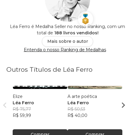
Léa Ferro é Medalha Seller no nosso Ranking, com um
total de
188 livros vendidos!
Mais sobre o autor
Entenda o nosso Ranking de Medalhas
Outros Títulos de Léa Ferro
Elize
A arte poética
Relóg
Léa Ferro
Léa Ferro
Léa F
R$ 75,77
R$ 50,53
R$ 69
R$ 59,99
R$ 40,00
R$ 54
Comprar
Comprar