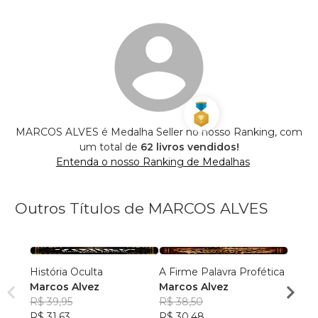
MARCOS ALVES é Medalha Seller no nosso Ranking, com
um total de
62 livros vendidos!
Entenda o nosso Ranking de Medalhas
Outros Títulos de MARCOS ALVES
História Oculta
A Firme Palavra Profética
Raízes
Marcos Alvez
Marcos Alvez
Histó
R$ 39,95
R$ 38,50
Marco
R$ 31,63
R$ 30,48
R$ 38