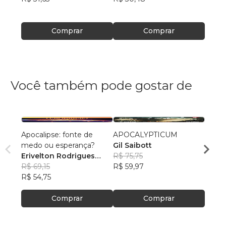
R$ 30
Comprar
Comprar
Você também pode gostar de
Apocalipse: fonte de
APOCALYPTICUM
Bom 
medo ou esperança?
Gil Saibott
Felipe
Erivelton Rodrigues
R$ 75,75
R$ 48
Nunes
R$ 69,15
R$ 59,97
R$ 38
R$ 54,75
Comprar
Comprar