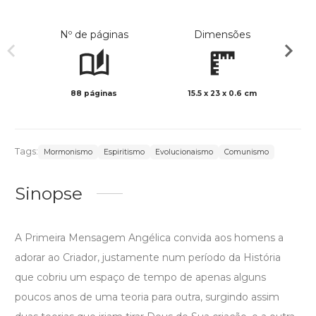
Nº de páginas
Dimensões
88 páginas
15.5 x 23 x 0.6 cm
Preto 
Tags:
Mormonismo
Espiritismo
Evolucionaismo
Comunismo
Sinopse
A Primeira Mensagem Angélica convida aos homens a
adorar ao Criador, justamente num período da História
que cobriu um espaço de tempo de apenas alguns
poucos anos de uma teoria para outra, surgindo assim