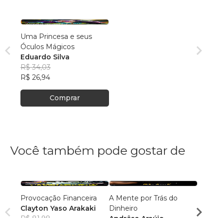
Uma Princesa e seus
Óculos Mágicos
Eduardo Silva
R$ 34,03
R$ 26,94
Comprar
Você também pode gostar de
Provocação Financeira
A Mente por Trás do
Trilh
Clayton Yaso Arakaki
Dinheiro
suces