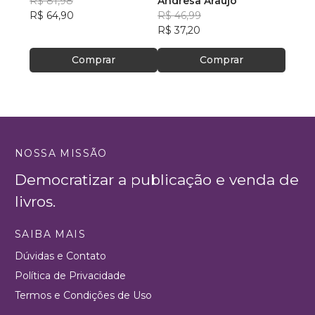
R$ 81,98
Andrêsa Araújo
Leand
R$ 64,90
R$ 46,99
R$ 49
R$ 37,20
R$ 38
Comprar
Comprar
NOSSA MISSÃO
Democratizar a publicação e venda de
livros.
SAIBA MAIS
Dúvidas e Contato
Política de Privacidade
Termos e Condições de Uso