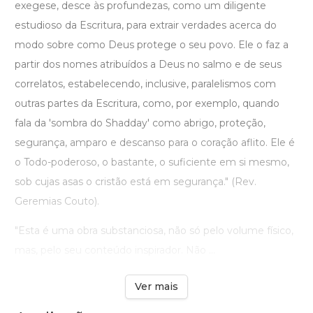
exegese, desce às profundezas, como um diligente
estudioso da Escritura, para extrair verdades acerca do
modo sobre como Deus protege o seu povo. Ele o faz a
partir dos nomes atribuídos a Deus no salmo e de seus
correlatos, estabelecendo, inclusive, paralelismos com
outras partes da Escritura, como, por exemplo, quando
fala da 'sombra do Shadday' como abrigo, proteção,
segurança, amparo e descanso para o coração aflito. Ele é
o Todo-poderoso, o bastante, o suficiente em si mesmo,
sob cujas asas o cristão está em segurança." (Rev.
Geremias Couto).
"Esta é uma obra substanciosa, não só pelo volume físico,
mas, pelo seu conteúdo inspirador. Não ...
Ver mais