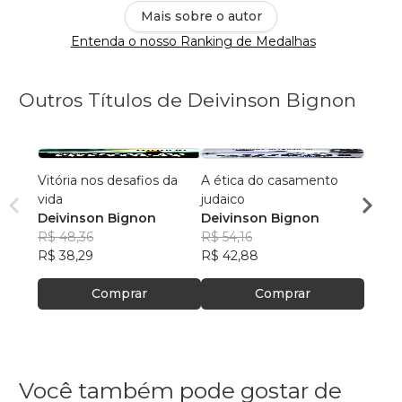
Mais sobre o autor
Entenda o nosso Ranking de Medalhas
Outros Títulos de Deivinson Bignon
Vitória nos desafios da
A ética do casamento
O CH
vida
judaico
Deivi
Deivinson Bignon
Deivinson Bignon
R$ 50
R$ 48,36
R$ 54,16
R$ 40
R$ 38,29
R$ 42,88
Comprar
Comprar
Você também pode gostar de