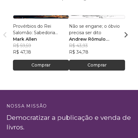
Provérbios do Rei
Não se engane; o óbvio
Jó
Salomão: Sabedoria
precisa ser dito
Ciro 
Atemporal
Mark Allen
Andrew Rômulo
R$ 51,
R$ 59,59
Santana Ribeiro
R$ 43,93
R$ 40
R$ 47,18
R$ 34,78
Comprar
Comprar
NOSSA MISSÃO
Democratizar a publicação e venda de
livros.