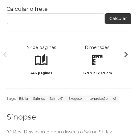
Calcular o frete
Calcular
Nº de páginas
Dimensões
346 páginas
13.9 x 21 x 1.9 cm
Preto 
Tags:
Bíblia
Salmos
Salmo 91
Exegese
Interpretação
+2
Sinopse
"O Rev. Deivinson Bignon disseca o Salmo 91, faz