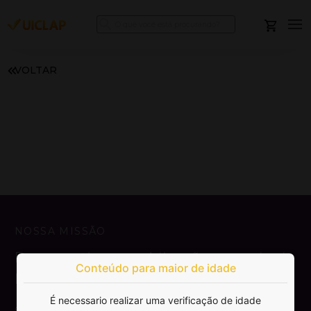
VOLTAR
NOSSA MISSÃO
Democratizar a publicação e venda de
Conteúdo para maior de idade
livros.
É necessario realizar uma verificação de idade
SAIBA MAIS