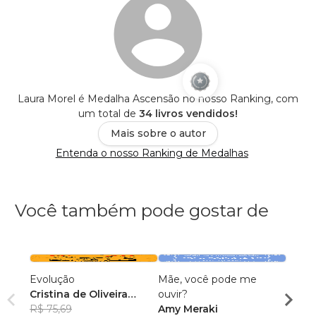
Laura Morel é Medalha Ascensão no nosso Ranking, com
um total de
34 livros vendidos!
Mais sobre o autor
Entenda o nosso Ranking de Medalhas
Você também pode gostar de
Evolução
Mãe, você pode me
Tudo 
Cristina de Oliveira
ouvir?
de ter
Leopoldino Rodrigues
R$ 75,69
Amy Meraki
Paôla