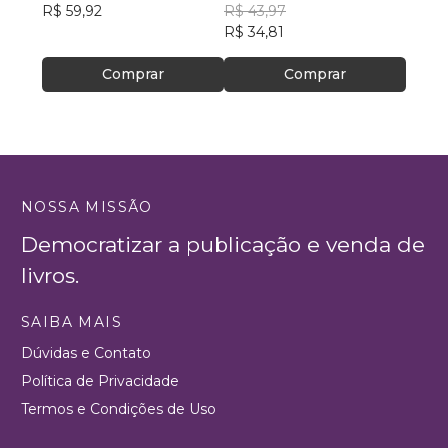
R$ 59,92
R$ 43,97
R$ 69
R$ 34,81
R$ 54
Comprar
Comprar
NOSSA MISSÃO
Democratizar a publicação e venda de
livros.
SAIBA MAIS
Dúvidas e Contato
Política de Privacidade
Termos e Condições de Uso