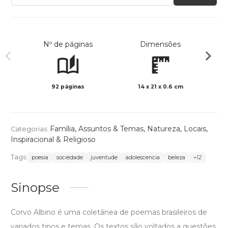
Nº de páginas
Dimensões
92 páginas
14 x 21 x 0.6 cm
Preto 
Família
,
Assuntos & Temas
,
Natureza
,
Locais
,
Categorias:
Inspiracional & Religioso
Tags:
poesia
sociedade
juventude
adolescencia
beleza
+12
Sinopse
Corvo Albino é uma coletânea de poemas brasileiros de
variados tipos e temas. Os textos são voltados a questões