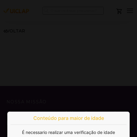
VOLTAR
NOSSA MISSÃO
Democratizar a publicação e venda de
Conteúdo para maior de idade
livros.
É necessario realizar uma verificação de idade
SAIBA MAIS