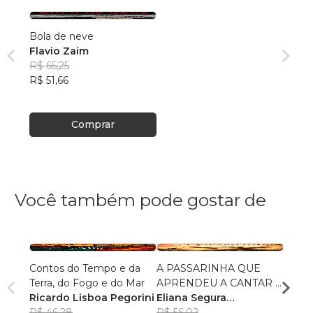
Bola de neve
Flavio Zaim
R$ 65,25
R$ 51,66
Comprar
Você também pode gostar de
Contos do Tempo e da
A PASSARINHA QUE
Reuni
Terra, do Fogo e do Mar
APRENDEU A CANTAR E
Alexa
Ricardo Lisboa Pegorini
VOAR
Eliana Segura
R$ 75
R$ 46,28
Fernandes
R$ 56,02
R$ 59