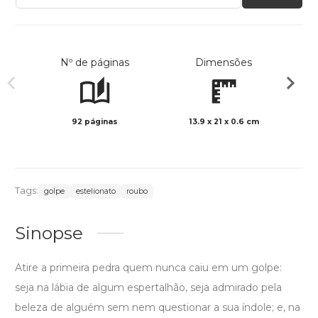
Nº de páginas
Dimensões
92 páginas
13.9 x 21 x 0.6 cm
Preto 
Tags:
golpe
estelionato
roubo
Sinopse
Atire a primeira pedra quem nunca caiu em um golpe:
seja na lábia de algum espertalhão, seja admirado pela
beleza de alguém sem nem questionar a sua índole; e, na