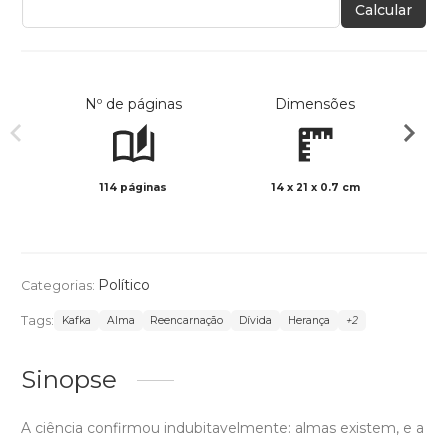
Calcular
Nº de páginas
Dimensões
114 páginas
14 x 21 x 0.7 cm
Preto 
Político
Categorias:
Tags:
Kafka
Alma
Reencarnação
Dívida
Herança
+2
Sinopse
A ciência confirmou indubitavelmente: almas existem, e a