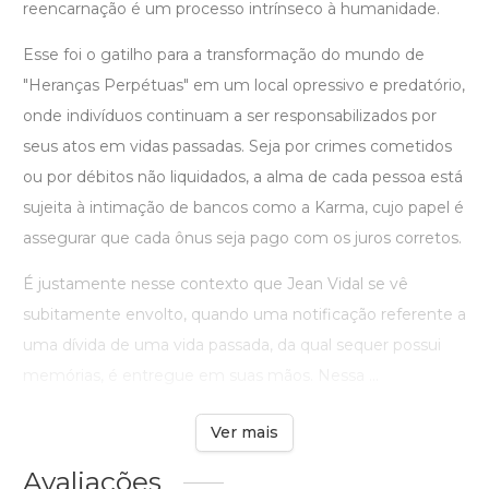
reencarnação é um processo intrínseco à humanidade.
Esse foi o gatilho para a transformação do mundo de
"Heranças Perpétuas" em um local opressivo e predatório,
onde indivíduos continuam a ser responsabilizados por
seus atos em vidas passadas. Seja por crimes cometidos
ou por débitos não liquidados, a alma de cada pessoa está
sujeita à intimação de bancos como a Karma, cujo papel é
assegurar que cada ônus seja pago com os juros corretos.
É justamente nesse contexto que Jean Vidal se vê
subitamente envolto, quando uma notificação referente a
uma dívida de uma vida passada, da qual sequer possui
memórias, é entregue em suas mãos. Nessa ...
Ver mais
Avaliações