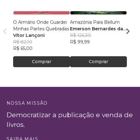
O Armário Onde Guardei
Amazônia Para Bellum
POTU
Minhas Partes Quebradas
Emerson Bernardes da
Aron 
Vitor Lançoni
Silva
R$ 126,30
R$ 72
R$ 82,10
R$ 99,99
R$ 57
R$ 65,00
Comprar
Comprar
NOSSA MISSÃO
Democratizar a publicação e venda de
livros.
SAIBA MAIS