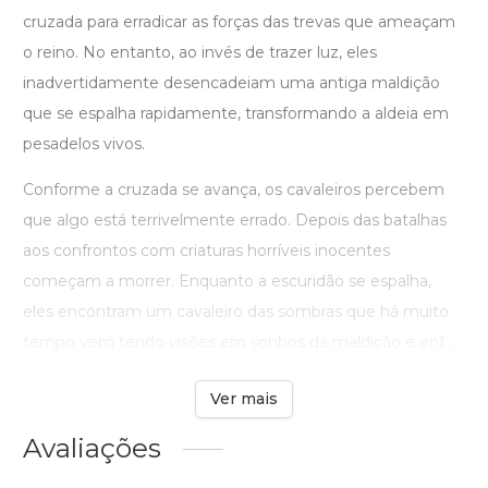
cruzada para erradicar as forças das trevas que ameaçam
o reino. No entanto, ao invés de trazer luz, eles
inadvertidamente desencadeiam uma antiga maldição
que se espalha rapidamente, transformando a aldeia em
pesadelos vivos.
Conforme a cruzada se avança, os cavaleiros percebem
que algo está terrivelmente errado. Depois das batalhas
aos confrontos com criaturas horríveis inocentes
começam a morrer. Enquanto a escuridão se espalha,
eles encontram um cavaleiro das sombras que há muito
tempo vem tendo visões em sonhos da maldição e enf ...
Ver mais
Avaliações