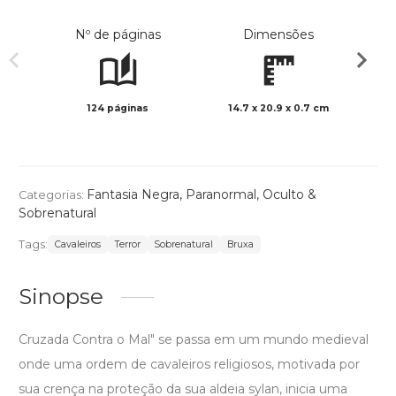
Nº de páginas
Dimensões
124 páginas
14.7 x 20.9 x 0.7 cm
Preto 
Fantasia Negra
,
Paranormal, Oculto &
Categorias:
Sobrenatural
Tags:
Cavaleiros
Terror
Sobrenatural
Bruxa
Sinopse
Cruzada Contra o Mal" se passa em um mundo medieval
onde uma ordem de cavaleiros religiosos, motivada por
sua crença na proteção da sua aldeia sylan, inicia uma