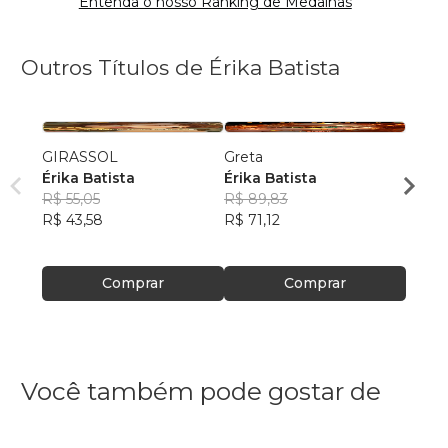
Entenda o nosso Ranking de Medalhas
Outros Títulos de Érika Batista
GIRASSOL
Greta
Crôni
Érika Batista
Érika Batista
Érika
R$ 55,05
R$ 89,83
R$ 65
R$ 43,58
R$ 71,12
R$ 51
Comprar
Comprar
Você também pode gostar de