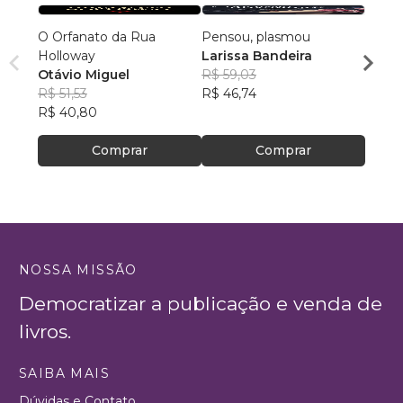
O Orfanato da Rua
Pensou, plasmou
O med
Holloway
Larissa Bandeira
noite
Otávio Miguel
R$ 59,03
Edito
R$ 51,53
R$ 46,74
R$ 44
R$ 40,80
R$ 35
Comprar
Comprar
NOSSA MISSÃO
Democratizar a publicação e venda de
livros.
SAIBA MAIS
Dúvidas e Contato