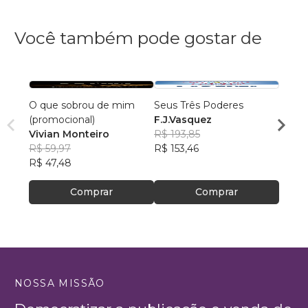
Você também pode gostar de
O que sobrou de mim
Seus Três Poderes
Medo
(promocional)
F.J.Vasquez
Vanes
Vivian Monteiro
R$ 193,85
R$ 10
R$ 59,97
R$ 153,46
R$ 84
R$ 47,48
Comprar
Comprar
NOSSA MISSÃO