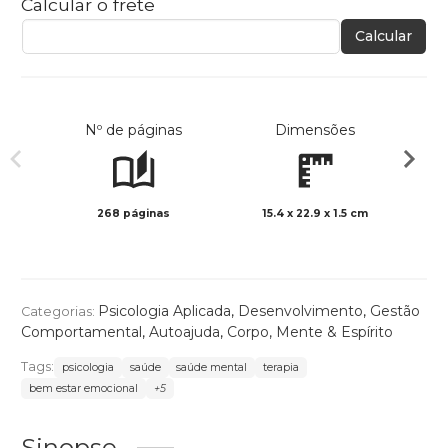
Calcular o frete
Calcular
Nº de páginas
Dimensões
268 páginas
15.4 x 22.9 x 1.5 cm
Preto 
Psicologia Aplicada
,
Desenvolvimento
,
Gestão
Categorias:
Comportamental
,
Autoajuda
,
Corpo, Mente & Espírito
Tags:
psicologia
saúde
saúde mental
terapia
bem estar emocional
+5
Sinopse