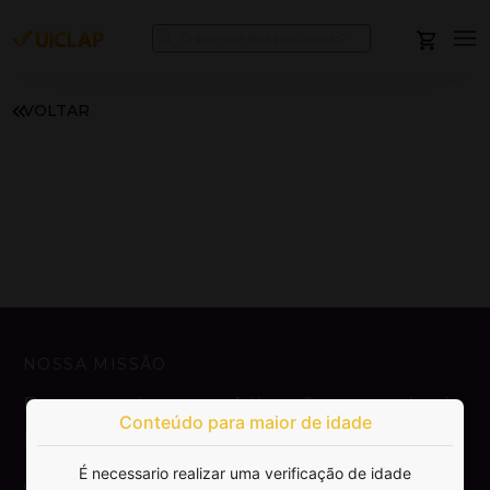
VOLTAR
NOSSA MISSÃO
Democratizar a publicação e venda de
Conteúdo para maior de idade
livros.
É necessario realizar uma verificação de idade
SAIBA MAIS