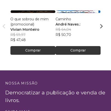
O que sobrou de mim
Caminho
A Vid
(promocional)
André Naves.:
Edso
Vivian Monteiro
R$ 64,04
R$ 46
R$ 59,97
R$ 50,70
R$ 36
R$ 47,48
Comprar
Comprar
NOSSA MISSÃO
Democratizar a publicação e venda de
livros.