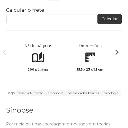
Calcular o frete
Calcular
Nº de páginas
Dimensões
200 páginas
15.5 x 23 x 1.1 cm
Preto 
Tags:
desenvolvimento
emocional
necessidades básicas
psicologia
Sinopse
Por meio de uma abordagem embasada em teorias