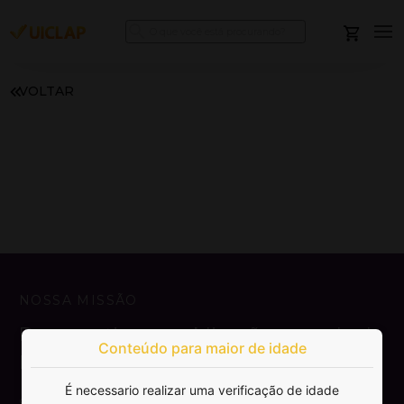
VOLTAR
NOSSA MISSÃO
Democratizar a publicação e venda de
Conteúdo para maior de idade
livros.
É necessario realizar uma verificação de idade
SAIBA MAIS