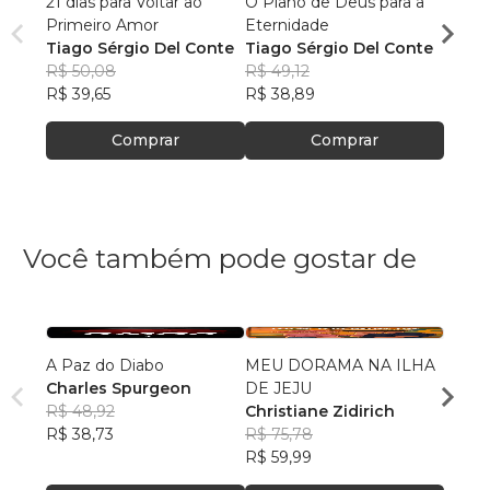
21 dias para Voltar ao
O Plano de Deus para a
Desve
Primeiro Amor
Eternidade
Tiago
Tiago Sérgio Del Conte
Tiago Sérgio Del Conte
R$ 65
R$ 50,08
R$ 49,12
R$ 52
R$ 39,65
R$ 38,89
Comprar
Comprar
Você também pode gostar de
A Paz do Diabo
MEU DORAMA NA ILHA
ACUL
Charles Spurgeon
DE JEJU
DEVE
R$ 48,92
Christiane Zidirich
PAME
R$ 38,73
R$ 75,78
R$ 81
R$ 59,99
R$ 64