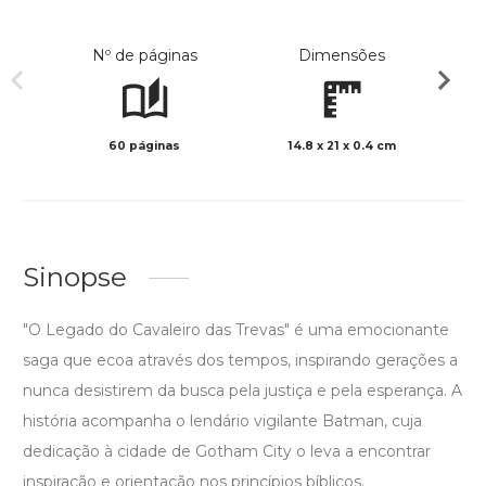
Nº de páginas
Dimensões
60 páginas
14.8 x 21 x 0.4 cm
Preto 
Sinopse
"O Legado do Cavaleiro das Trevas" é uma emocionante
saga que ecoa através dos tempos, inspirando gerações a
nunca desistirem da busca pela justiça e pela esperança. A
história acompanha o lendário vigilante Batman, cuja
dedicação à cidade de Gotham City o leva a encontrar
inspiração e orientação nos princípios bíblicos.