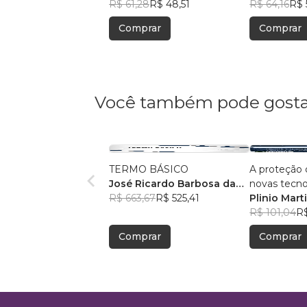
R$ 61,28
R$ 48,51
R$ 64,16
R$ 
Comprar
Comprar
Você também pode gosta
TERMO BÁSICO
A proteção
José Ricardo Barbosa da
novas tecno
Silva
R$ 663,67
R$ 525,41
Plinio Mart
R$ 101,04
R$
Comprar
Comprar