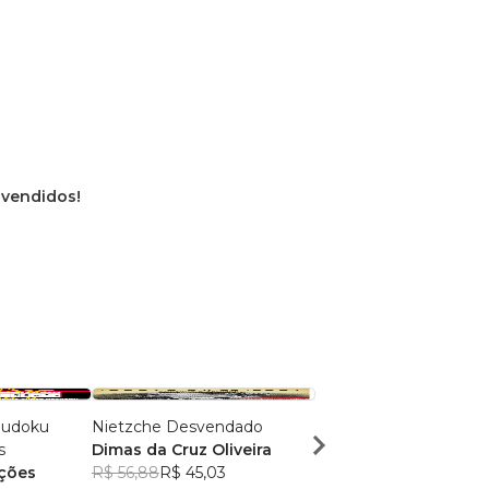
s vendidos!
Sudoku
Nietzche Desvendado
Doce Cozinha Ed. 93 - Air
s
Dimas da Cruz Oliveira
Fryer
ações
R$ 56,88
R$ 45,03
Criarte Soluções Edit