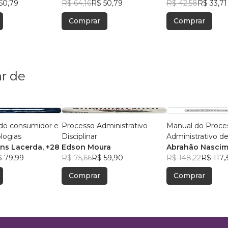
50,79
R$ 64,16
R$ 50,79
R$ 42,58
R$ 33,71
Comprar
Comprar
r de
 do consumidor e
Processo Administrativo
Manual do Proce
logias
Disciplinar
Administrativo de
ins Lacerda
, +28
Edson Moura
Abrahão Nascim
 79,99
R$ 75,66
R$ 59,90
Santos
R$ 148,22
R$ 117,
Comprar
Comprar