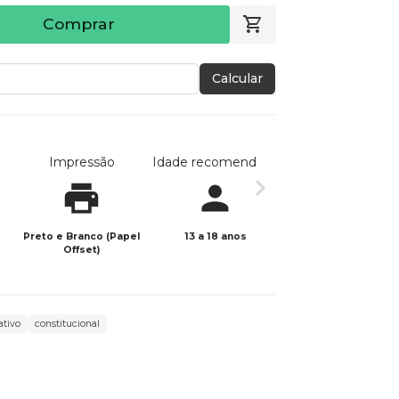
Comprar
Calcular
Impressão
Idade recomendada
Data de publicaç
Preto e Branco (Papel
13 a 18 anos
21/07/2023
Offset)
ativo
constitucional