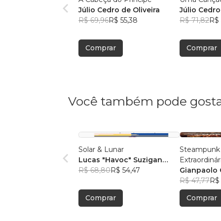
Júlio Cedro de Oliveira
Júlio Cedro
R$ 69,96
R$ 55,38
R$ 71,82
R$ 
Comprar
Comprar
Você também pode gosta
Solar & Lunar
Steampunk 
Lucas "Havoc" Suzigan
Extraordinár
(organizador)
R$ 68,80
R$ 54,47
Gianpaolo C
R$ 47,77
R$
Comprar
Comprar