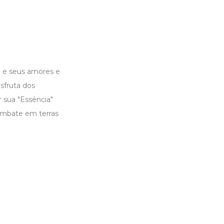
a e seus amores e
sfruta dos
 sua "Essência"
ombate em terras