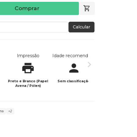
Comprar
Calcular
Impressão
Idade recomendada
Data de publicaç
Preto e Branco (Papel
Sem classificação
21/07/2023
Avena / Pólen)
na
+2