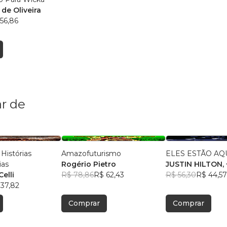
 de Oliveira
56,86
r de
Histórias
Amazofuturismo
ELES ESTÃO AQ
ias
Rogério Pietro
JUSTIN HILTON
,
elli
R$ 78,86
R$ 62,43
R$ 56,30
R$ 44,57
 37,82
Comprar
Comprar