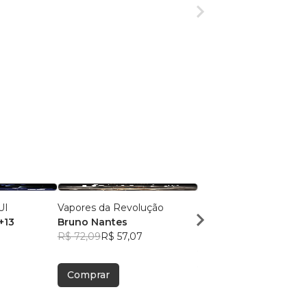
UI
Vapores da Revolução
CRÔNICAS DAS RUAS
 +13
Bruno Nantes
FANTÁSTICAS
R$ 72,09
R$ 57,07
Roosevelt Soares
R$ 54,64
R$ 43,25
Comprar
Comprar