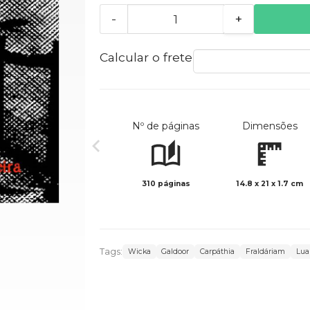
-
+
Calcular o frete
Nº de páginas
Dimensões
310 páginas
14.8 x 21 x 1.7 cm
Tags:
Wicka
Galdoor
Carpáthia
Fraldáriam
Lua