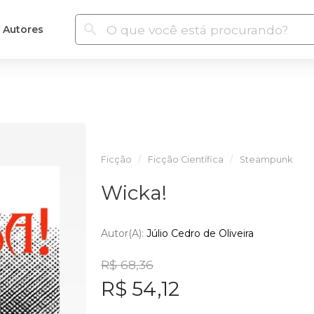
Autores
Ficção
Ficção Científica
Steampunk
Wicka!
Autor(a):
Júlio Cedro de Oliveira
R$ 68,36
R$ 54,12