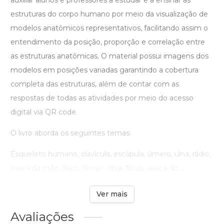
auxiliar alunos e professores a estudar e a ensinar as
estruturas do corpo humano por meio da visualização de
modelos anatômicos representativos, facilitando assim o
entendimento da posição, proporção e correlação entre
as estruturas anatômicas. O material possui imagens dos
modelos em posições variadas garantindo a cobertura
completa das estruturas, além de contar com as
respostas de todas as atividades por meio do acesso
digital via QR code.
O livro aborda os seguintes temas:
Esqueleto humano, clavícula, escápula, úmero, ulna, rádio,
ossos da mão, ilíaco, fêmur, tíbia, fíbula, ossos do ...
Ver mais
Avaliações