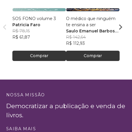
SOS FONO volume 3
O médico que ninguém
O com
Patricia Faro
te ensina a ser
liberd
R$ 78,15
Saulo Emanuel Barbosa
como c
Altai
R$ 61,87
Oliveira
R$ 142,64
voltar
R$ 48
R$ 112,93
segur
R$ 38
Comprar
Comprar
NOSSA MISSÃO
Democratizar a publicação e venda de
livros.
SAIBA MAIS