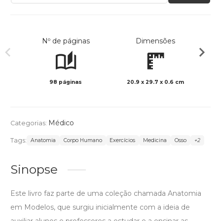
Nº de páginas
Dimensões
98 páginas
20.9 x 29.7 x 0.6 cm
Col
Médico
Categorias:
Tags:
Anatomia
Corpo Humano
Exercícios
Medicina
Osso
+2
Sinopse
Este livro faz parte de uma coleção chamada Anatomia
em Modelos, que surgiu inicialmente com a ideia de