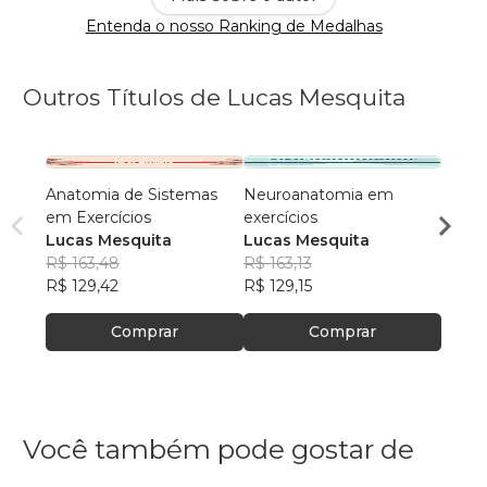
Entenda o nosso Ranking de Medalhas
Outros Títulos de Lucas Mesquita
Anatomia de Sistemas
Neuroanatomia em
Manua
em Exercícios
exercícios
Técnic
Lucas Mesquita
Lucas Mesquita
Gradu
Lucas
R$ 163,48
R$ 163,13
Mesq
R$ 159
R$ 129,42
R$ 129,15
R$ 12
Comprar
Comprar
Você também pode gostar de