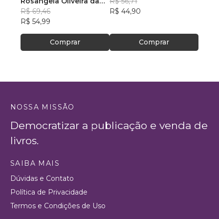
Rosangela Oliveira da
Menezes
R$ 56,71
Feito
R$ 43
Silva
R$ 69,46
R$ 44,90
R$ 34
R$ 54,99
Comprar
Comprar
NOSSA MISSÃO
Democratizar a publicação e venda de
livros.
SAIBA MAIS
Dúvidas e Contato
Política de Privacidade
Termos e Condições de Uso