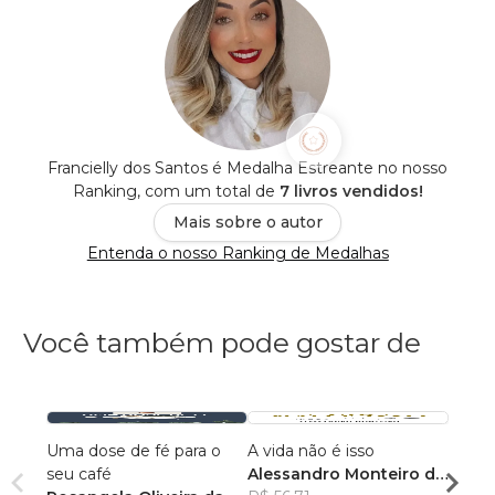
Francielly dos Santos é Medalha Estreante no nosso
Ranking, com um total de
7 livros vendidos!
Mais sobre o autor
Entenda o nosso Ranking de Medalhas
Você também pode gostar de
Uma dose de fé para o
A vida não é isso
118 A
seu café
Alessandro Monteiro de
Rosan