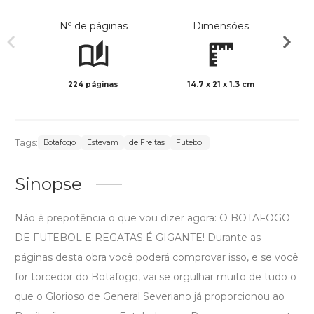
Nº de páginas
Dimensões
224 páginas
14.7 x 21 x 1.3 cm
Col
Tags:
Botafogo
Estevam
de Freitas
Futebol
Sinopse
Não é prepotência o que vou dizer agora: O BOTAFOGO
DE FUTEBOL E REGATAS É GIGANTE! Durante as
páginas desta obra você poderá comprovar isso, e se você
for torcedor do Botafogo, vai se orgulhar muito de tudo o
que o Glorioso de General Severiano já proporcionou ao