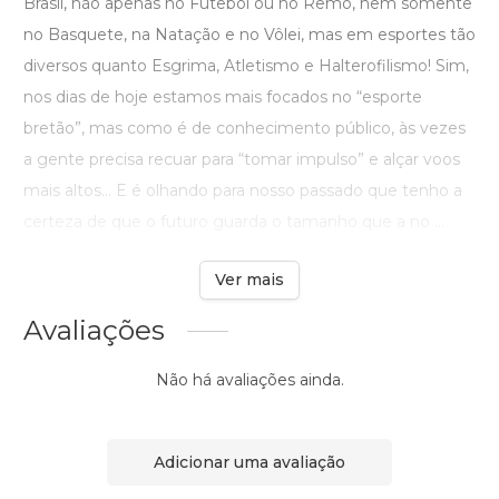
Brasil, não apenas no Futebol ou no Remo, nem somente
no Basquete, na Natação e no Vôlei, mas em esportes tão
diversos quanto Esgrima, Atletismo e Halterofilismo! Sim,
nos dias de hoje estamos mais focados no “esporte
bretão”, mas como é de conhecimento público, às vezes
a gente precisa recuar para “tomar impulso” e alçar voos
mais altos... E é olhando para nosso passado que tenho a
certeza de que o futuro guarda o tamanho que a no ...
Ver mais
Avaliações
Não há avaliações ainda.
Adicionar uma avaliação