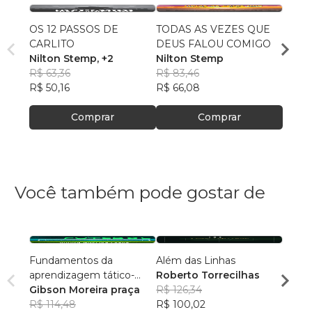
OS 12 PASSOS DE
TODAS AS VEZES QUE
ZICO 
CARLITO
DEUS FALOU COMIGO
Nilto
Nilton Stemp
, +2
Nilton Stemp
R$ 80
R$ 63,36
R$ 83,46
R$ 64
R$ 50,16
R$ 66,08
Comprar
Comprar
Você também pode gostar de
Fundamentos da
Além das Linhas
Copa 
aprendizagem tático-
Roberto Torrecilhas
Marc
técnica individual no
Gibson Moreira praça
R$ 126,34
R$ 55
futebol
R$ 114,48
R$ 100,02
R$ 43