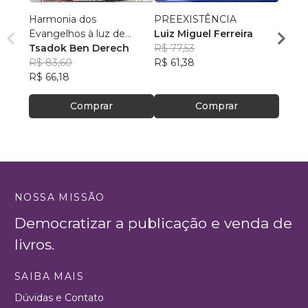
Harmonia dos
PREEXISTÊNCIA
A Div
Evangelhos à luz de
Luiz Miguel Ferreira
Vista 
manuscritos aramaicos e
Tsadok Ben Derech
R$ 77,53
Rafa
da cultura judaica
R$ 83,60
R$ 61,38
R$ 48
R$ 66,18
R$ 38
Comprar
Comprar
NOSSA MISSÃO
Democratizar a publicação e venda de
livros.
SAIBA MAIS
Dúvidas e Contato