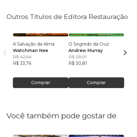
Outros Títulos de Editora Restauração
A Salvação da Alma
O Segredo da Cruz
Osso 
Watchman Nee
Andrew Murray
F.J.H
R$ 42,64
R$ 38,91
R$ 40
R$ 33,76
R$ 30,81
R$ 31
Comprar
Comprar
Você também pode gostar de