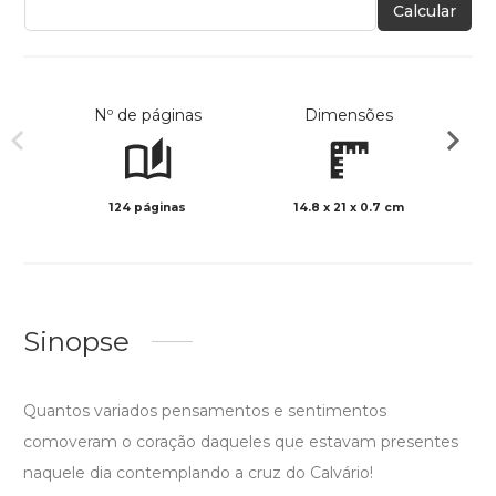
Calcular
Nº de páginas
Dimensões
124 páginas
14.8 x 21 x 0.7 cm
Preto 
Sinopse
Quantos variados pensamentos e sentimentos
comoveram o coração daqueles que estavam presentes
naquele dia contemplando a cruz do Calvário!