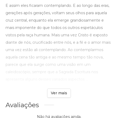
E assim eles ficaram contemplando. E ao longo das eras,
gerações após gerações, voltam seus olhos para aquela
cruz central, enquanto ela emerge grandiosamente e
mais imponente do que todos os outros espetáculos
vistos pela raça humana. Mais uma vez Cristo é exposto
diante de nós, crucificado entre nós, e a fé e o amor mais
uma vez estão ali contemplando. Ao contemplarmos
aquela cena tão antiga e ao mesmo tempo tão nova,
parece que ela surge como uma visão em um
caleidoscópio, sempre que a Sagrada Escritura nos
apresenta alguns desses variados aspectos ...
Ver mais
Avaliações
Não há avaliações ainda.