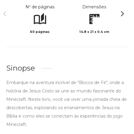
Nº de páginas
Dimensões
60 páginas
14.8 x 21 x 0.4 cm
Preto 
Sinopse
Embarque na aventura incrível de "Blocos de Fé", onde a
história de Jesus Cristo se une ao mundo fascinante do
Minecraft. Neste livro, você vai viver uma jornada cheia de
descobertas, explorando os ensinamentos de Jesus na
Bíblia e como eles se conectam às experiências do jogo
Minecraft.