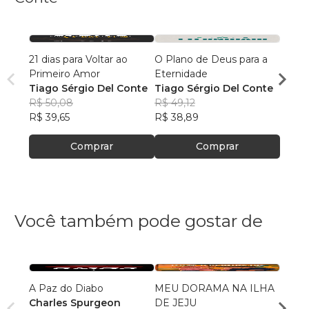
21 dias para Voltar ao
O Plano de Deus para a
Desve
Primeiro Amor
Eternidade
Tiago
Tiago Sérgio Del Conte
Tiago Sérgio Del Conte
R$ 65
R$ 50,08
R$ 49,12
R$ 52
R$ 39,65
R$ 38,89
Comprar
Comprar
Você também pode gostar de
A Paz do Diabo
MEU DORAMA NA ILHA
ACUL
Charles Spurgeon
DE JEJU
DEVE