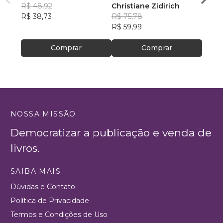
R$ 48,92
Christiane Zidirich
PAME
R$ 38,73
R$ 75,78
R$ 81
R$ 59,99
R$ 64
Comprar
Comprar
NOSSA MISSÃO
Democratizar a publicação e venda de
livros.
SAIBA MAIS
Dúvidas e Contato
Política de Privacidade
Termos e Condições de Uso