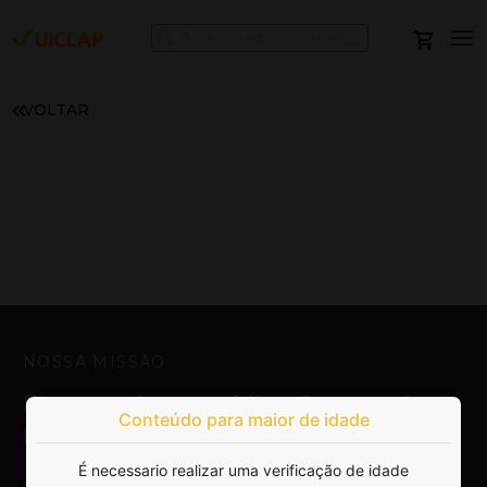
VOLTAR
NOSSA MISSÃO
Democratizar a publicação e venda de
Conteúdo para maior de idade
livros.
É necessario realizar uma verificação de idade
SAIBA MAIS