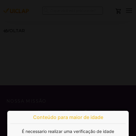
VOLTAR
NOSSA MISSÃO
Democratizar a publicação e venda de
Conteúdo para maior de idade
livros.
É necessario realizar uma verificação de idade
SAIBA MAIS