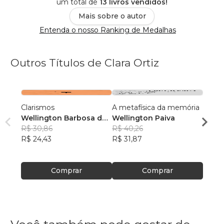
um total de
13 livros vendidos!
Mais sobre o autor
Entenda o nosso Ranking de Medalhas
Outros Títulos de Clara Ortiz
Clarismos
A metafísica da memória
Alelui
Wellington Barbosa de
Wellington Paiva
Welli
Paiva
R$ 30,86
R$ 40,26
Paiva
R$ 35,
R$ 24,43
R$ 31,87
R$ 27
Comprar
Comprar