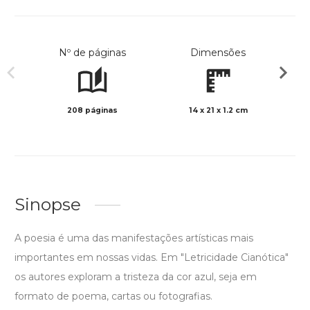
Nº de páginas
Dimensões
208 páginas
14 x 21 x 1.2 cm
Preto 
Sinopse
A poesia é uma das manifestações artísticas mais
importantes em nossas vidas. Em "Letricidade Cianótica"
os autores exploram a tristeza da cor azul, seja em
formato de poema, cartas ou fotografias.