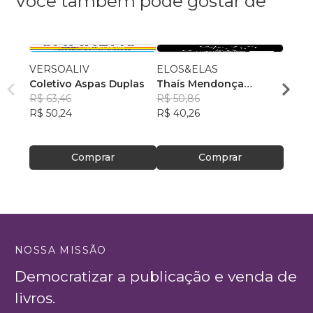
Você também pode gostar de
VERSOALIV
ELOS&ELAS
Ensai
Coletivo Aspas Duplas
Thaís Mendonça
Jardd
R$ 63,46
Resende
R$ 50,86
, +23
R$ 49
R$ 50,24
R$ 40,26
R$ 39
Comprar
Comprar
NOSSA MISSÃO
Democratizar a publicação e venda de
livros.