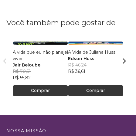
Você também pode gostar de
A vida que eu não planejei
A Vida de Juliana Huss
Uma E
viver
Edson Huss
Propó
Jair Beloube
R$ 46,24
Maria
R$ 70,51
R$ 36,61
R$ 73
R$ 55,82
R$ 58
Comprar
Comprar
NOSSA MISSÃO