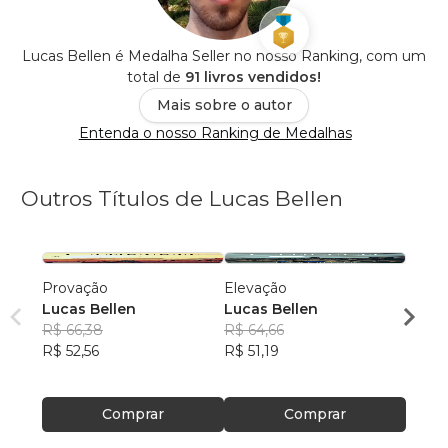
Lucas Bellen é Medalha Seller no nosso Ranking, com um
total de
91 livros vendidos!
Mais sobre o autor
Entenda o nosso Ranking de Medalhas
Outros Títulos de Lucas Bellen
Provação
Elevação
Rede
Lucas Bellen
Lucas Bellen
Lucas
R$ 66,38
R$ 64,66
R$ 69
R$ 52,56
R$ 51,19
R$ 55,
Comprar
Comprar