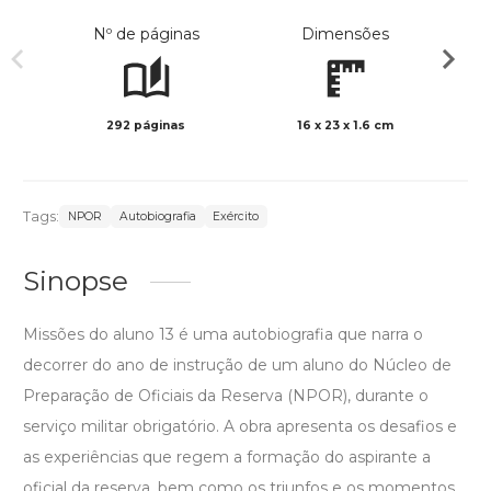
Nº de páginas
Dimensões
292 páginas
16 x 23 x 1.6 cm
Preto 
Tags:
NPOR
Autobiografia
Exército
Sinopse
Missões do aluno 13 é uma autobiografia que narra o
decorrer do ano de instrução de um aluno do Núcleo de
Preparação de Oficiais da Reserva (NPOR), durante o
serviço militar obrigatório. A obra apresenta os desafios e
as experiências que regem a formação do aspirante a
oficial da reserva, bem como os triunfos e os momentos