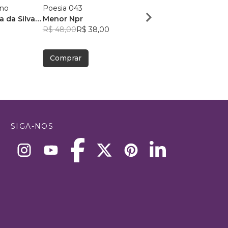
ano
Poesia 043
Dose Poética de Mun
a da Silva
Menor Npr
Victor Sousa Silva
R$ 48,00
R$ 38,00
R$ 49,41
R$ 39,12
Comprar
Comprar
SIGA-NOS