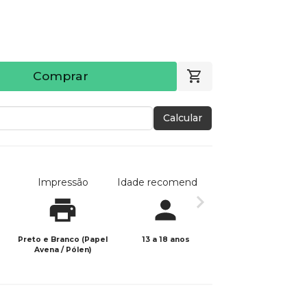
Comprar
Calcular
Impressão
Idade recomendada
Data de publicaç
Preto e Branco (Papel
13 a 18 anos
14/07/2023
Avena / Pólen)