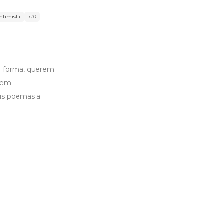
Intimista
+10
a forma, querem
ovem
us poemas a