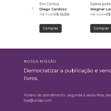
Em Contos
Seleta poét
Diego Cardoso
Wagner Lea
R$ 71,85
R$ 56,88
R$ 42,84
R$
Comprar
Comprar
NOSSA MISSÃO
Democratizar a publicação e ven
livros.
Horário de atendimento: segunda à sexta-feira, da
loja@uiclap.com