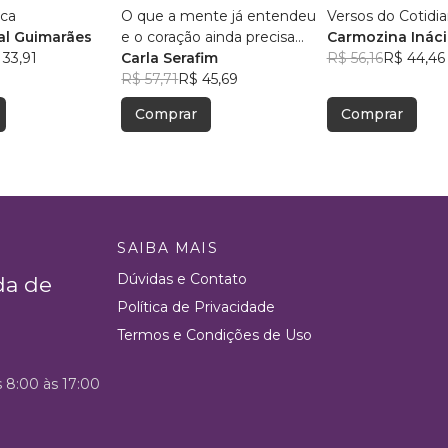
ica
O que a mente já entendeu
Versos do Cotidi
l Guimarães
e o coração ainda precisa
Carmozina Ináci
 33,91
aceitar
Carla Serafim
Rodrigues
R$ 56,16
R$ 44,46
R$ 57,71
R$ 45,69
Comprar
Comprar
SAIBA MAIS
Dúvidas e Contato
da de
Política de Privacidade
Termos e Condições de Uso
s 8:00 às 17:00