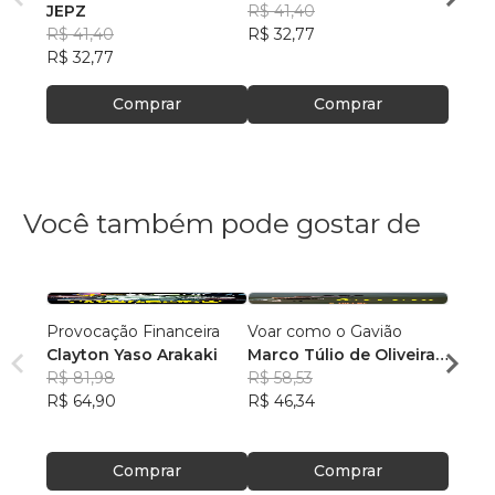
JEPZ
Pereira Zambolli
R$ 41,40
R$ 41
R$ 41,40
R$ 32,77
R$ 32
R$ 32,77
Comprar
Comprar
Você também pode gostar de
Provocação Financeira
Voar como o Gavião
VOU 
Clayton Yaso Arakaki
Marco Túlio de Oliveira
Milto
R$ 81,98
e Britto
R$ 58,53
Abru
R$ 57,
R$ 64,90
R$ 46,34
Filho
R$ 45
Comprar
Comprar