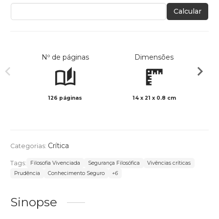
Calcular
Nº de páginas
Dimensões
126 páginas
14 x 21 x 0.8 cm
Preto 
Crítica
Categorias:
Tags:
Filosofia Vivenciada
Segurança Filosófica
Vivências críticas
Prudência
Conhecimento Seguro
+6
Sinopse