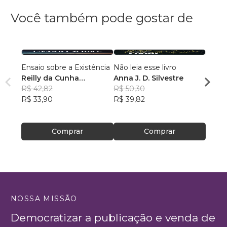
Você também pode gostar de
Ensaio sobre a Existência
Não leia esse livro
Breve
Reilly da Cunha
Anna J. D. Silvestre
desist
Algodoal
R$ 42,82
R$ 50,30
Wand
R$ 33,90
R$ 39,82
R$ 49
R$ 39
Comprar
Comprar
NOSSA MISSÃO
Democratizar a publicação e venda de