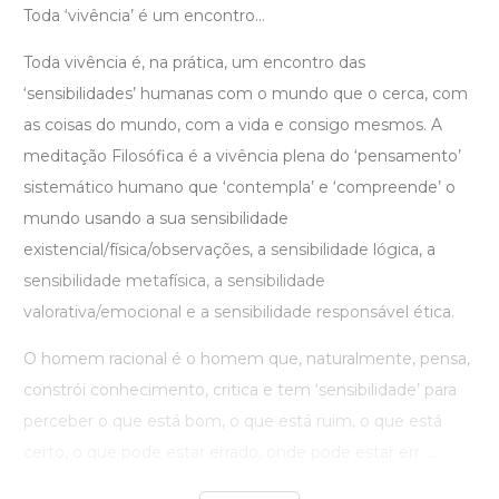
Toda ‘vivência’ é um encontro...
Toda vivência é, na prática, um encontro das
‘sensibilidades’ humanas com o mundo que o cerca, com
as coisas do mundo, com a vida e consigo mesmos. A
meditação Filosófica é a vivência plena do ‘pensamento’
sistemático humano que ‘contempla’ e ‘compreende’ o
mundo usando a sua sensibilidade
existencial/física/observações, a sensibilidade lógica, a
sensibilidade metafísica, a sensibilidade
valorativa/emocional e a sensibilidade responsável ética.
O homem racional é o homem que, naturalmente, pensa,
constrói conhecimento, critica e tem ‘sensibilidade’ para
perceber o que está bom, o que está ruim, o que está
certo, o que pode estar errado, onde pode estar err ...